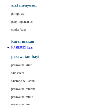
alat menyusui
pompa asi
penyimpanan asi
cooler bags
kursi makan
KASIRJUDI login
perawatan bayi
perawatan kulit
Sunscreen
Shampo & Sabun
perawatan rambut
perawatan mulut
perawatan diri