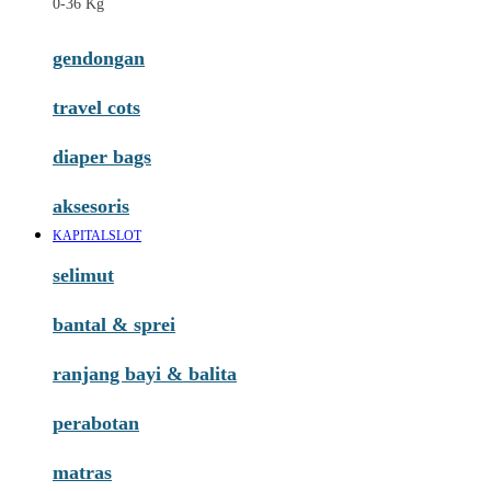
0-36 Kg
gendongan
travel cots
diaper bags
aksesoris
KAPITALSLOT
selimut
bantal & sprei
ranjang bayi & balita
perabotan
matras