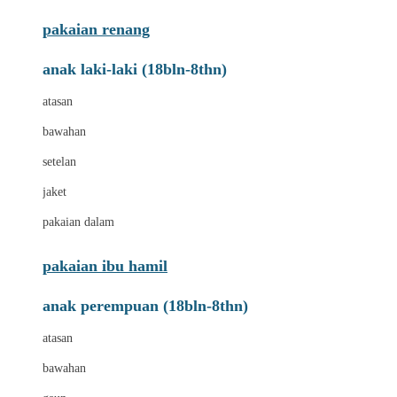
pakaian renang
anak laki-laki (18bln-8thn)
atasan
bawahan
setelan
jaket
pakaian dalam
pakaian ibu hamil
anak perempuan (18bln-8thn)
atasan
bawahan