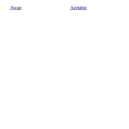
Awan
Azetabio