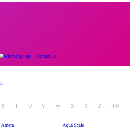
Contact Us
us
S
T
U
V
W
X
Y
Z
0-9
Amara
Aqua Scale