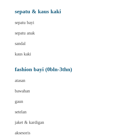
sepatu & kaus kaki
sepatu bayi
sepatu anak
sandal
kaus kaki
fashion bayi (0bln-3thn)
atasan
bawahan
gaun
setelan
jaket & kardigan
aksesoris