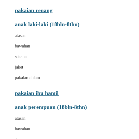
pakaian renang
anak laki-laki (18bln-8thn)
atasan
bawahan
setelan
jaket
pakaian dalam
pakaian ibu hamil
anak perempuan (18bln-8thn)
atasan
bawahan