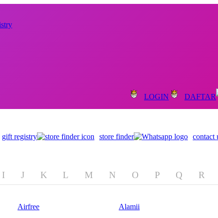
istry
LOGIN
DAFTAR
gift registry
store finder
contact 
I
J
K
L
M
N
O
P
Q
R
Airfree
Alamii