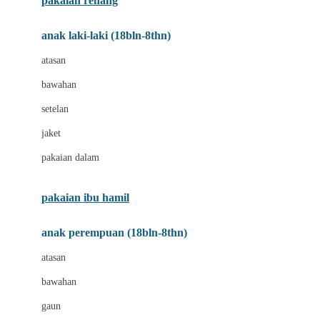
pakaian renang
Bumkins
anak laki-laki (18bln-8thn)
C
atasan
Cetaphil
bawahan
Chicco
setelan
Childlife
jaket
Clevamama
pakaian dalam
Cocolatte
Cottonseeds
pakaian ibu hamil
Cozy N Safe
anak perempuan (18bln-8thn)
Crane
atasan
Cybex
bawahan
D
gaun