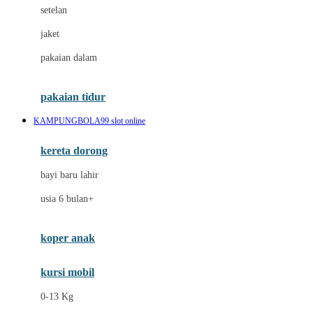
Dae Organics
setelan
Docare
jaket
Doona
pakaian dalam
Down To Earth
Drew
pakaian tidur
Dr. Brown's
KAMPUNGBOLA99 slot online
E
kereta dorong
ELC
bayi baru lahir
Ergobaby
usia 6 bulan+
Expert Care
koper anak
Ezyroller
kursi mobil
F
0-13 Kg
Felt So Sweet