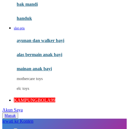
Moby
bak mandi
Momami
handuk
Mothercare
slot qris
Mustela
ayunan dan walker bayi
My Buddy Tag
My K
alas bermain anak bayi
N
mainan anak bayi
Naif
mothercare toys
Nike
elc toys
Nordic Natural
KAMPUNGBOLA99
Nuby
Akun Saya
Nuna
Masuk
lewati ke Konten
O