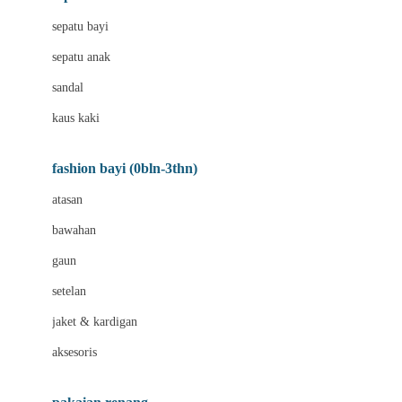
Bio Oil
sepatu bayi
Biolane
sepatu anak
Bite Fighters
sandal
Bizzi Growin
kaus kaki
Blackmores
fashion bayi (0bln-3thn)
Blooming Marvellous
atasan
Bonnels
bawahan
Bravado
gaun
Bruder
setelan
Brush Baby
jaket & kardigan
Buds Organics
aksesoris
Bugaboo
Buggygear