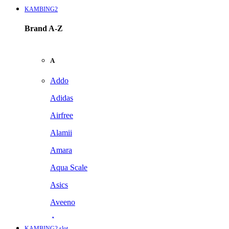
KAMBING2
Brand A-Z
A
Addo
Adidas
Airfree
Alamii
Amara
Aqua Scale
Asics
Aveeno
Awan
KAMBING2 slot