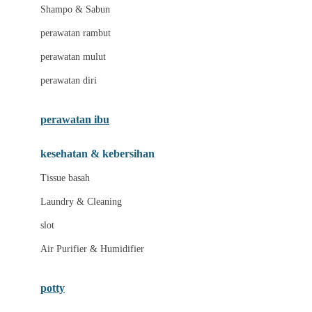
London Taxi
Shampo & Sabun
Love To Dream
perawatan rambut
perawatan mulut
M
perawatan diri
Magformers
Mama's Choice
perawatan ibu
Mamas&Papas
kesehatan & kebersihan
Mamaway
Tissue basah
Maxi Cosi
Laundry & Cleaning
Megabloks
slot
Micro
Air Purifier & Humidifier
MiDeer
Mimi & Lula
potty
Mini Monkey