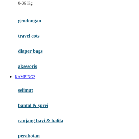
0-36 Kg
Fisher Price
Flipper
gendongan
Friends Of Sally
travel cots
G
diaper bags
Gb
Geko
aksesoris
Graco
KAMBING2
Gund
selimut
H
bantal & sprei
Habbie
Haenim
ranjang bayi & balita
Happy Horse
perabotan