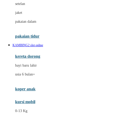
Dae Organics
setelan
Docare
jaket
Doona
pakaian dalam
Down To Earth
Drew
pakaian tidur
Dr. Brown's
KAMBING2 slot online
E
kereta dorong
ELC
bayi baru lahir
Ergobaby
usia 6 bulan+
Expert Care
koper anak
Ezyroller
kursi mobil
F
0-13 Kg
Felt So Sweet