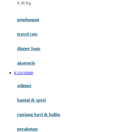
0-36 Kg
Fisher Price
Flipper
gendongan
Friends Of Sally
travel cots
G
diaper bags
Gb
Geko
aksesoris
Graco
KAISAR888
Gund
selimut
H
bantal & sprei
Habbie
Haenim
ranjang bayi & balita
Happy Horse
perabotan