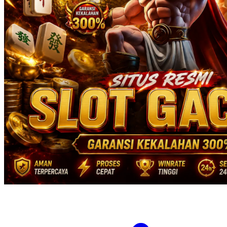
Twistshake
TY Toys
U
V
Veja
Vitaflow
Vtech
W
Waterland
Wellness
X