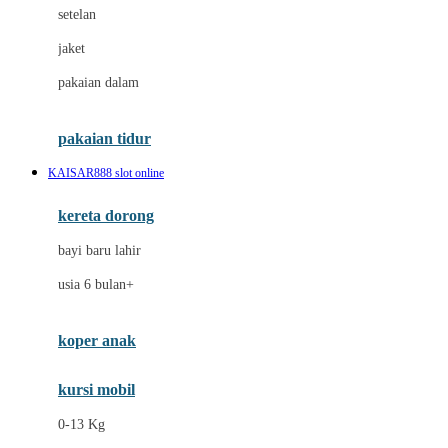
Dae Organics
setelan
Docare
jaket
Doona
pakaian dalam
Down To Earth
Drew
pakaian tidur
Dr. Brown's
KAISAR888 slot online
E
kereta dorong
ELC
bayi baru lahir
Ergobaby
usia 6 bulan+
Expert Care
koper anak
Ezyroller
kursi mobil
F
0-13 Kg
Felt So Sweet