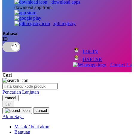
download apps
download app from:
Oh Ma Grain
Okiedog
gift registry
P
Bahasa
ID
Peachy
LOGIN
Phil & Ted's
DAFTAR
Philips Avent
Contact Us
Pigeon
Cari
Playgro
Pencarian Lanjutan
Poled Global
cancel
Cari
Ponycycle
cancel
Puma
Akun Saya
Pureats
Masuk / buat akun
Bantuan