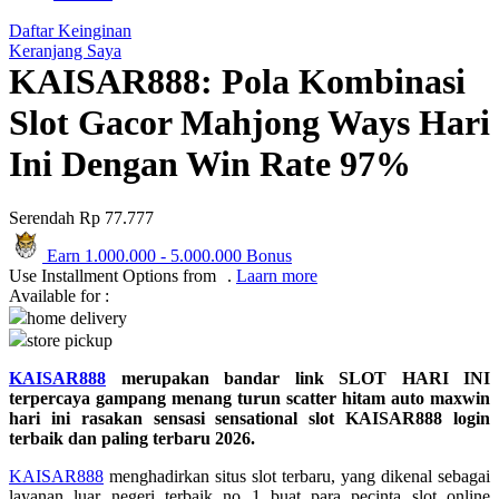
Q
Daftar Keinginan
Keranjang Saya
QV Baby
KAISAR888: Pola Kombinasi
R
Slot Gacor Mahjong Ways Hari
Real Shades
Ini Dengan Win Rate 97%
Red Castle
Serendah
Rp 77.777
Ribbon Madness
Earn
1.000.000
-
5.000.000
Bonus
S
Use Installment Options from
.
Laarn more
Available for :
Sebamed
home delivery
store pickup
Silver Cross
KAISAR888
merupakan bandar link SLOT HARI INI
Simply Idea
terpercaya gampang menang turun scatter hitam auto maxwin
hari ini rasakan sensasi sensational slot KAISAR888 login
Skip Hop
terbaik dan paling terbaru 2026.
Spectra
KAISAR888
menghadirkan situs slot terbaru, yang dikenal sebagai
layanan luar negeri terbaik no 1 buat para pecinta slot online