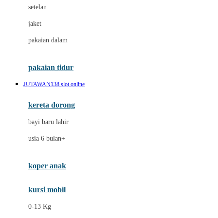
Dae Organics
setelan
Docare
jaket
Doona
pakaian dalam
Down To Earth
Drew
pakaian tidur
Dr. Brown's
JUTAWAN138 slot online
E
kereta dorong
ELC
bayi baru lahir
Ergobaby
usia 6 bulan+
Expert Care
koper anak
Ezyroller
kursi mobil
F
0-13 Kg
Felt So Sweet