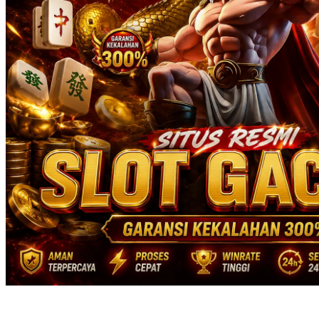
Twistshake
TY Toys
U
V
Veja
Vitaflow
Vtech
W
Waterland
Wellness
X