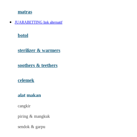
Happy Tummy
Hauck
matras
Havaianas
JUARABETTING link alternatif
Hegen
botol
Hot Wheels
sterilizer & warmers
Hybrid
soothers & teethers
I
Inlacta DHA
celemek
Interlac
alat makan
Ivenet
cangkir
J
piring & mangkuk
Jack N Jill
sendok & garpu
Joie