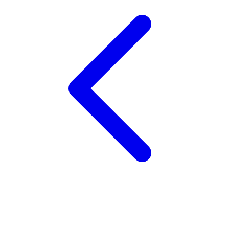
Xootz
Y
Yamatoya
Z
Zaxy
Zoggs
0-9
4Moms
59S