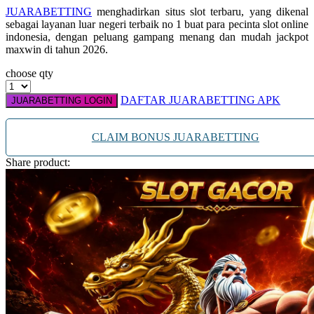
Squishmallows
JUARABETTING
menghadirkan situs slot terbaru, yang dikenal
sebagai layanan luar negeri terbaik no 1 buat para pecinta slot online
Starbooks
indonesia, dengan peluang gampang menang dan mudah jackpot
Stick-O
maxwin di tahun 2026.
Stokke
choose qty
Sudocrem
DAFTAR JUARABETTING APK
JUARABETTING LOGIN
Sumimo
CLAIM BONUS JUARABETTING
Sunnylife
Share product:
Sun-Staches
Swimava
T
Tommee Tippee
Trunki
Tutti Bambini