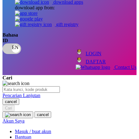
download apps
download app from:
Oh Ma Grain
Okiedog
gift registry
P
Bahasa
ID
Peachy
LOGIN
Phil & Ted's
DAFTAR
Philips Avent
Contact Us
Pigeon
Cari
Playgro
Pencarian Lanjutan
Poled Global
cancel
Cari
Ponycycle
cancel
Puma
Akun Saya
Pureats
Masuk / buat akun
Bantuan