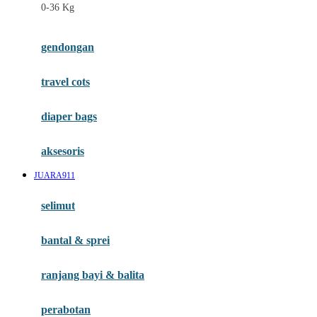
0-36 Kg
Fisher Price
Flipper
gendongan
Friends Of Sally
travel cots
G
diaper bags
Gb
Geko
aksesoris
Graco
JUARA911
Gund
selimut
H
bantal & sprei
Habbie
Haenim
ranjang bayi & balita
Happy Horse
perabotan