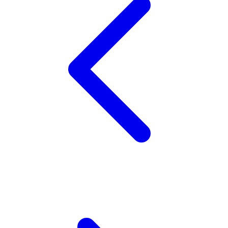
Xootz
Y
Yamatoya
Z
Zaxy
Zoggs
0-9
4Moms
59S