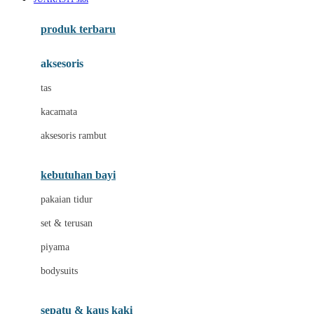
Azetabio
produk terbaru
B
aksesoris
Baabaasheepz
tas
Babiators
kacamata
Baby Dove
aksesoris rambut
Baby Jogger
Baby Rovega
kebutuhan bayi
Babybee
pakaian tidur
Banana Boat
set & terusan
Banz
piyama
Barbie
bodysuits
Beaba
Beauty Barn
sepatu & kaus kaki