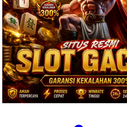
Twistshake
TY Toys
U
V
Veja
Vitaflow
Vtech
W
Waterland
Wellness
X