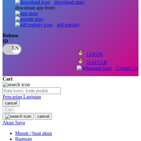
download apps
download app from:
Oh Ma Grain
Okiedog
gift registry
P
Bahasa
ID
Peachy
LOGIN
Phil & Ted's
DAFTAR
Philips Avent
Contact Us
Pigeon
Cari
Playgro
Pencarian Lanjutan
Poled Global
cancel
Cari
Ponycycle
cancel
Puma
Akun Saya
Pureats
Masuk / buat akun
Bantuan