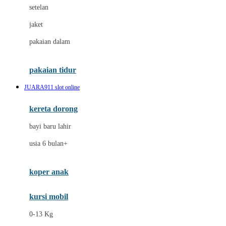
Dae Organics
setelan
Docare
jaket
Doona
pakaian dalam
Down To Earth
Drew
pakaian tidur
Dr. Brown's
JUARA911 slot online
E
kereta dorong
ELC
bayi baru lahir
Ergobaby
usia 6 bulan+
Expert Care
koper anak
Ezyroller
kursi mobil
F
0-13 Kg
Felt So Sweet