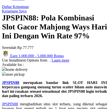
Q
Daftar Keinginan
Keranjang Saya
QV Baby
JPSPIN88: Pola Kombinasi
R
Slot Gacor Mahjong Ways Hari
Real Shades
Ini Dengan Win Rate 97%
Red Castle
Serendah
Rp 77.777
Ribbon Madness
Earn
1.000.000
-
5.000.000
Bonus
S
Use Installment Options from
.
Laarn more
Available for :
Sebamed
home delivery
store pickup
Silver Cross
JPSPIN88
merupakan bandar link SLOT HARI INI
Simply Idea
terpercaya gampang menang turun scatter hitam auto maxwin
hari ini rasakan sensasi sensational slot JPSPIN88 login terbaik
Skip Hop
dan paling terbaru 2026.
Spectra
JPSPIN88
menghadirkan situs slot terbaru, yang dikenal sebagai
layanan luar negeri terbaik no 1 buat para pecinta slot online