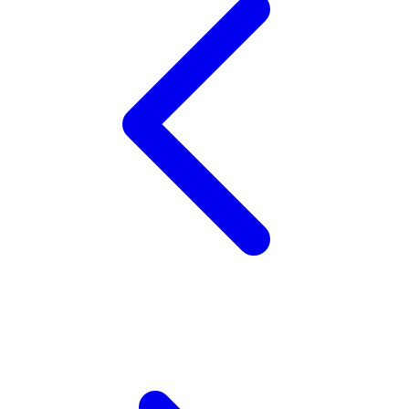
Xootz
Y
Yamatoya
Z
Zaxy
Zoggs
0-9
4Moms
59S