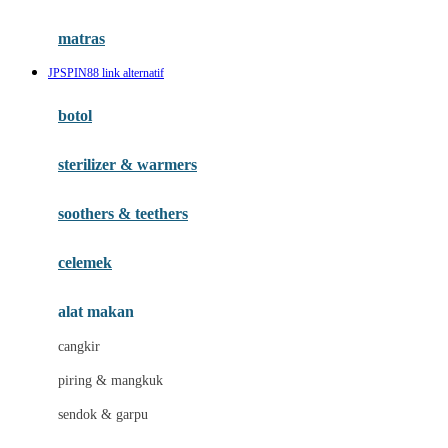
Happy Tummy
Hauck
matras
Havaianas
JPSPIN88 link alternatif
Hegen
botol
Hot Wheels
sterilizer & warmers
Hybrid
soothers & teethers
I
Inlacta DHA
celemek
Interlac
alat makan
Ivenet
cangkir
J
piring & mangkuk
Jack N Jill
sendok & garpu
Joie