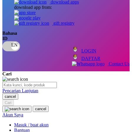
download apps
download app from:
Oh Ma Grain
Okiedog
gift registry
P
Bahasa
ID
Peachy
LOGIN
Phil & Ted's
DAFTAR
Philips Avent
Contact Us
Pigeon
Cari
Playgro
Pencarian Lanjutan
Poled Global
cancel
Cari
Ponycycle
cancel
Puma
Akun Saya
Pureats
Masuk / buat akun
Bantuan