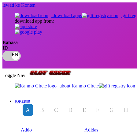
lewati ke Konten
download apps
gift reg
download app from:
Bahasa
ID
Toggle Nav
about Kanmo Circle
JOKER99
A
B
C
D
E
F
G
H
Addo
Adidas