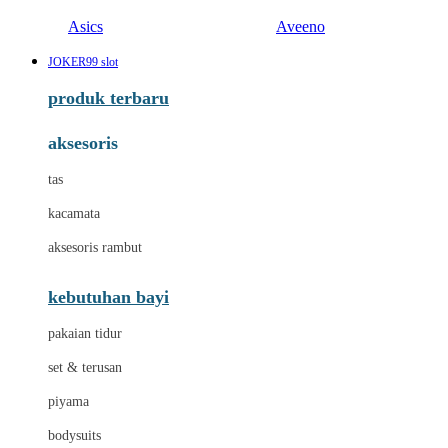
Asics
Aveeno
JOKER99 slot
produk terbaru
aksesoris
tas
kacamata
aksesoris rambut
kebutuhan bayi
pakaian tidur
set & terusan
piyama
bodysuits