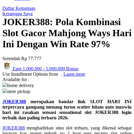
Q
Daftar Keinginan
Keranjang Saya
QV Baby
JOKER388: Pola Kombinasi
R
Slot Gacor Mahjong Ways Hari
Real Shades
Ini Dengan Win Rate 97%
Red Castle
Serendah
Rp 77.777
Ribbon Madness
Earn
1.000.000
-
5.000.000
Bonus
S
Use Installment Options from
.
Laarn more
Available for :
Sebamed
home delivery
store pickup
Silver Cross
JOKER388
merupakan bandar link SLOT HARI INI
Simply Idea
terpercaya gampang menang turun scatter hitam auto maxwin
hari ini rasakan sensasi sensational slot JOKER388 login
Skip Hop
terbaik dan paling terbaru 2026.
Spectra
JOKER388
menghadirkan situs slot terbaru, yang dikenal sebagai
layanan luar negeri terbaik no 1 buat para pecinta slot online