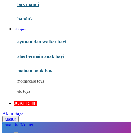
Moby
bak mandi
Momami
handuk
Mothercare
slot qris
Mustela
ayunan dan walker bayi
My Buddy Tag
My K
alas bermain anak bayi
N
mainan anak bayi
Naif
mothercare toys
Nike
elc toys
Nordic Natural
JOKER388
Nuby
Akun Saya
Nuna
Masuk
lewati ke Konten
O