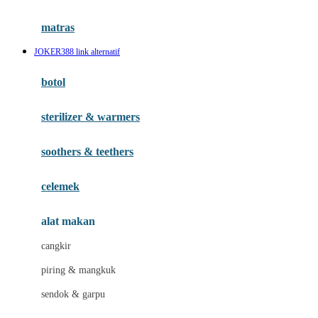
Happy Tummy
Hauck
matras
Havaianas
JOKER388 link alternatif
Hegen
botol
Hot Wheels
sterilizer & warmers
Hybrid
soothers & teethers
I
Inlacta DHA
celemek
Interlac
alat makan
Ivenet
cangkir
J
piring & mangkuk
Jack N Jill
sendok & garpu
Joie