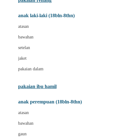
pakaian renang
Bumkins
anak laki-laki (18bln-8thn)
C
atasan
Cetaphil
bawahan
Chicco
setelan
Childlife
jaket
Clevamama
pakaian dalam
Cocolatte
Cottonseeds
pakaian ibu hamil
Cozy N Safe
anak perempuan (18bln-8thn)
Crane
atasan
Cybex
bawahan
D
gaun