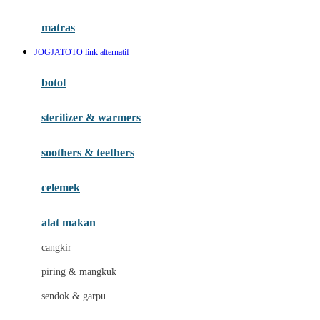
Happy Tummy
Hauck
matras
Havaianas
JOGJATOTO link alternatif
Hegen
botol
Hot Wheels
sterilizer & warmers
Hybrid
soothers & teethers
I
Inlacta DHA
celemek
Interlac
alat makan
Ivenet
cangkir
J
piring & mangkuk
Jack N Jill
sendok & garpu
Joie