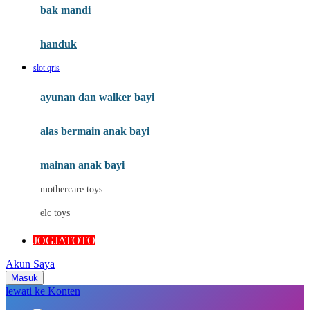
Moby
bak mandi
Momami
handuk
Mothercare
slot qris
Mustela
ayunan dan walker bayi
My Buddy Tag
My K
alas bermain anak bayi
N
mainan anak bayi
Naif
mothercare toys
Nike
elc toys
Nordic Natural
JOGJATOTO
Nuby
Akun Saya
Nuna
Masuk
lewati ke Konten
O