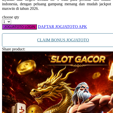
Squishmallows
indonesia, dengan peluang gampang menang dan mudah jackpot
maxwin di tahun 2026.
Starbooks
choose qty
Stick-O
Stokke
DAFTAR JOGJATOTO APK
JOGJATOTO LOGIN
Sudocrem
CLAIM BONUS JOGJATOTO
Sumimo
Share product:
Sunnylife
Sun-Staches
Swimava
T
Tommee Tippee
Trunki
Tutti Bambini