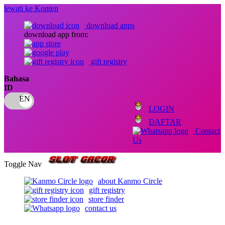
lewati ke Konten
download apps
download app from:
gift registry
Bahasa
ID
LOGIN
DAFTAR
Contact
Us
Toggle Nav
about Kanmo Circle
gift registry
store finder
contact us