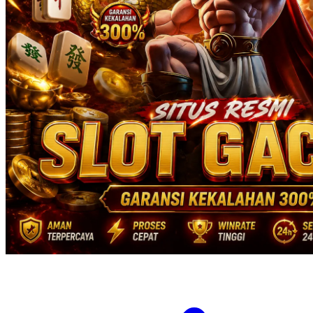
Twistshake
TY Toys
U
V
Veja
Vitaflow
Vtech
W
Waterland
Wellness
X