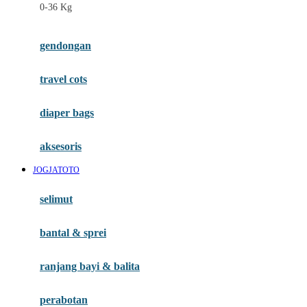
0-36 Kg
Fisher Price
Flipper
gendongan
Friends Of Sally
travel cots
G
diaper bags
Gb
Geko
aksesoris
Graco
JOGJATOTO
Gund
selimut
H
bantal & sprei
Habbie
Haenim
ranjang bayi & balita
Happy Horse
perabotan