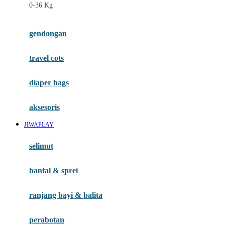
0-36 Kg
Fisher Price
Flipper
gendongan
Friends Of Sally
travel cots
G
diaper bags
Gb
Geko
aksesoris
Graco
JIWAPLAY
Gund
selimut
H
bantal & sprei
Habbie
Haenim
ranjang bayi & balita
Happy Horse
perabotan