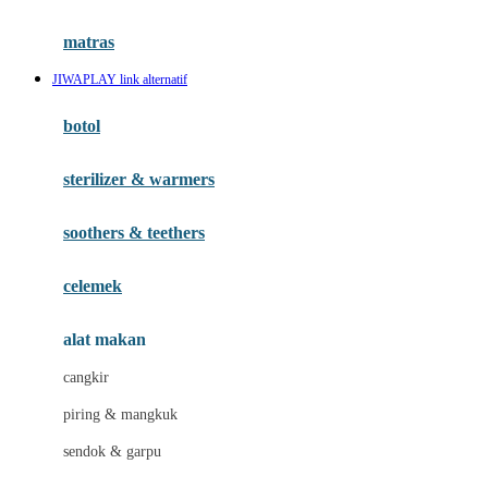
Happy Tummy
Hauck
matras
Havaianas
JIWAPLAY link alternatif
Hegen
botol
Hot Wheels
sterilizer & warmers
Hybrid
soothers & teethers
I
Inlacta DHA
celemek
Interlac
alat makan
Ivenet
cangkir
J
piring & mangkuk
Jack N Jill
sendok & garpu
Joie