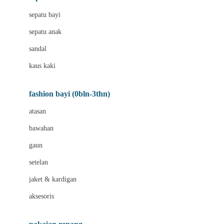
Bio Oil
sepatu bayi
Biolane
sepatu anak
Bite Fighters
sandal
Bizzi Growin
kaus kaki
Blackmores
fashion bayi (0bln-3thn)
Blooming Marvellous
atasan
Bonnels
bawahan
Bravado
gaun
Bruder
setelan
Brush Baby
jaket & kardigan
Buds Organics
aksesoris
Bugaboo
Buggygear