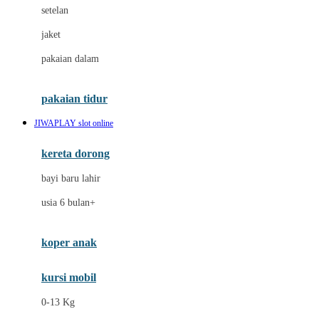
Dae Organics
setelan
Docare
jaket
Doona
pakaian dalam
Down To Earth
Drew
pakaian tidur
Dr. Brown's
JIWAPLAY slot online
E
kereta dorong
ELC
bayi baru lahir
Ergobaby
usia 6 bulan+
Expert Care
koper anak
Ezyroller
kursi mobil
F
0-13 Kg
Felt So Sweet