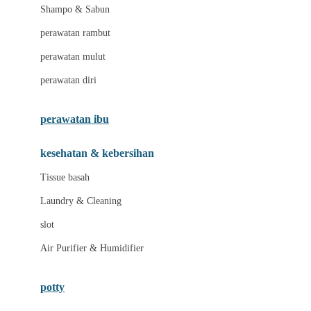
London Taxi
Shampo & Sabun
Love To Dream
perawatan rambut
perawatan mulut
M
perawatan diri
Magformers
Mama's Choice
perawatan ibu
Mamas&Papas
kesehatan & kebersihan
Mamaway
Tissue basah
Maxi Cosi
Laundry & Cleaning
Megabloks
slot
Micro
Air Purifier & Humidifier
MiDeer
Mimi & Lula
potty
Mini Monkey