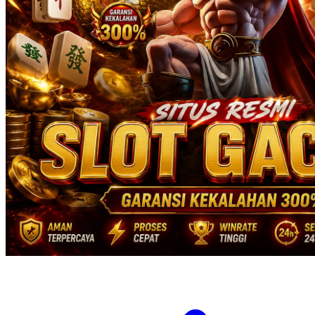
Twistshake
TY Toys
U
V
Veja
Vitaflow
Vtech
W
Waterland
Wellness
X