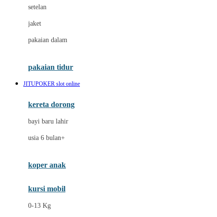
Dae Organics
setelan
Docare
jaket
Doona
pakaian dalam
Down To Earth
Drew
pakaian tidur
Dr. Brown's
JITUPOKER slot online
E
kereta dorong
ELC
bayi baru lahir
Ergobaby
usia 6 bulan+
Expert Care
koper anak
Ezyroller
kursi mobil
F
0-13 Kg
Felt So Sweet