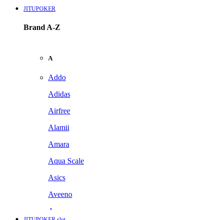
JITUPOKER
Brand A-Z
A
Addo
Adidas
Airfree
Alamii
Amara
Aqua Scale
Asics
Aveeno
Awan
JITUPOKER slot