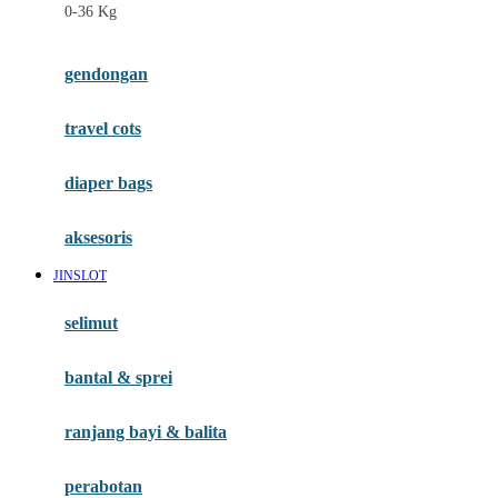
0-36 Kg
Fisher Price
Flipper
gendongan
Friends Of Sally
travel cots
G
diaper bags
Gb
Geko
aksesoris
Graco
JINSLOT
Gund
selimut
H
bantal & sprei
Habbie
Haenim
ranjang bayi & balita
Happy Horse
perabotan