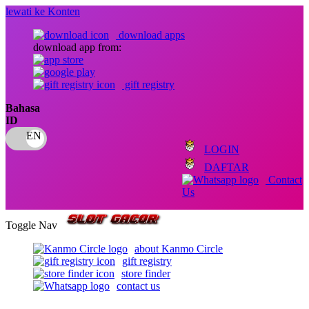
lewati ke Konten
download apps
download app from:
gift registry
Bahasa
ID
LOGIN
DAFTAR
Contact
Us
Toggle Nav
about Kanmo Circle
gift registry
store finder
contact us