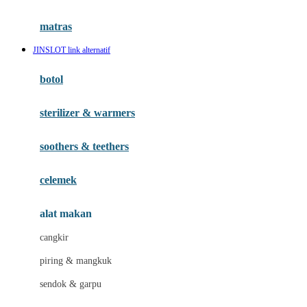
Happy Tummy
Hauck
matras
Havaianas
JINSLOT link alternatif
Hegen
botol
Hot Wheels
sterilizer & warmers
Hybrid
soothers & teethers
I
Inlacta DHA
celemek
Interlac
alat makan
Ivenet
cangkir
J
piring & mangkuk
Jack N Jill
sendok & garpu
Joie