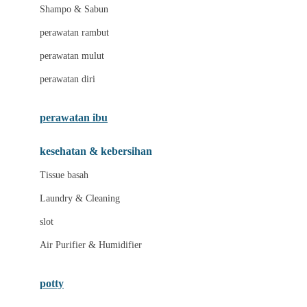
London Taxi
Shampo & Sabun
Love To Dream
perawatan rambut
perawatan mulut
M
perawatan diri
Magformers
Mama's Choice
perawatan ibu
Mamas&Papas
kesehatan & kebersihan
Mamaway
Tissue basah
Maxi Cosi
Laundry & Cleaning
Megabloks
slot
Micro
Air Purifier & Humidifier
MiDeer
Mimi & Lula
potty
Mini Monkey