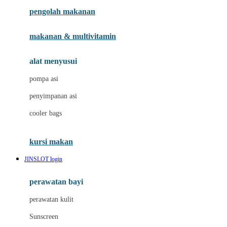
pengolah makanan
Joolz
Jujube
makanan & multivitamin
K
alat menyusui
Kiddycuts
pompa asi
Kumon
penyimpanan asi
L
cooler bags
Leapfrog
kursi makan
Leclerc
JINSLOT login
Lee Vierra
Lillebaby
perawatan bayi
Little Bird Told Me
perawatan kulit
Little Miss Janis
Sunscreen