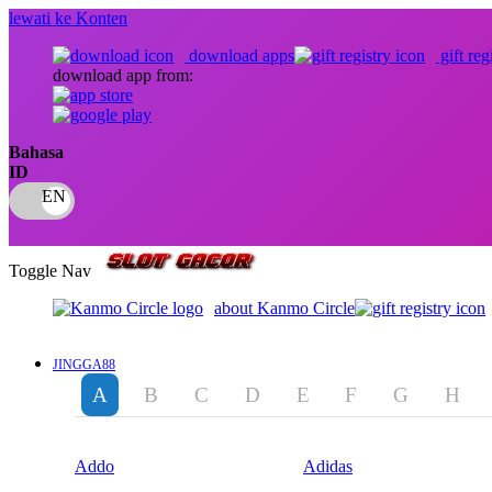
lewati ke Konten
download apps
gift reg
download app from:
Bahasa
ID
Toggle Nav
about Kanmo Circle
JINGGA88
A
B
C
D
E
F
G
H
Addo
Adidas