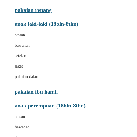
pakaian renang
anak laki-laki (18bln-8thn)
atasan
bawahan
setelan
jaket
pakaian dalam
pakaian ibu hamil
anak perempuan (18bln-8thn)
atasan
bawahan