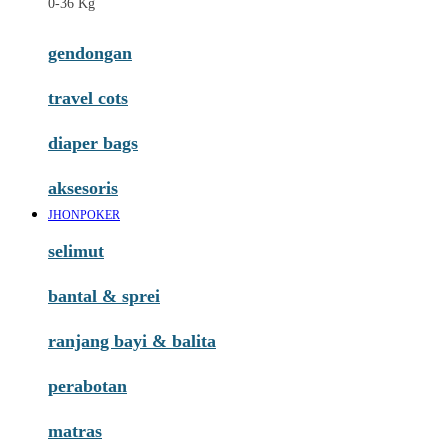
0-36 Kg
gendongan
travel cots
diaper bags
aksesoris
JHONPOKER
selimut
bantal & sprei
ranjang bayi & balita
perabotan
matras