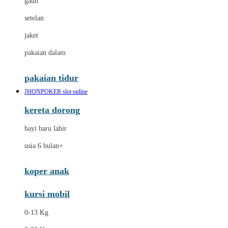
gaun
setelan
jaket
pakaian dalam
pakaian tidur
JHONPOKER slot online
kereta dorong
bayi baru lahir
usia 6 bulan+
koper anak
kursi mobil
0-13 Kg