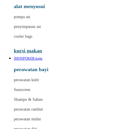
alat menyusui
pompa asi
penyimpanan asi
cooler bags
kursi makan
JHONPOKER login
perawatan bayi
perawatan kulit
Sunscreen
Shampo & Sabun
perawatan rambut
perawatan mulut
perawatan diri