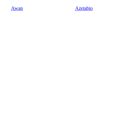
Awan
Azetabio