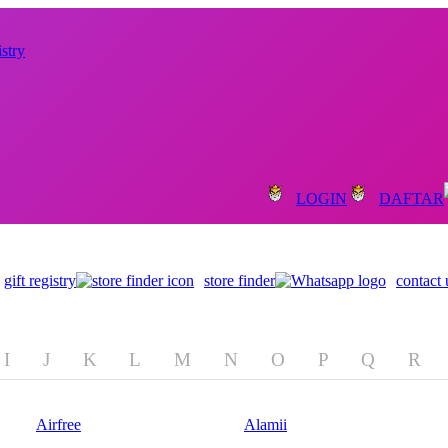
istry
LOGIN
DAFTAR
gift registry
store finder
contact 
I
J
K
L
M
N
O
P
Q
R
Airfree
Alamii