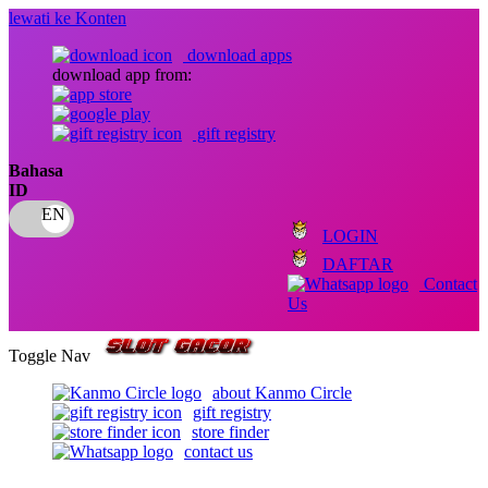
lewati ke Konten
download apps
download app from:
gift registry
Bahasa
ID
LOGIN
DAFTAR
Contact
Us
Toggle Nav
about Kanmo Circle
gift registry
store finder
contact us