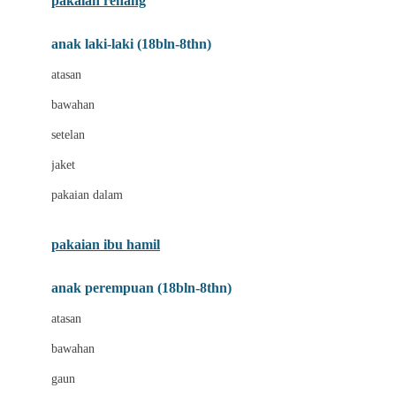
pakaian renang
Bumkins
anak laki-laki (18bln-8thn)
C
atasan
Cetaphil
bawahan
Chicco
setelan
Childlife
jaket
Clevamama
pakaian dalam
Cocolatte
Cottonseeds
pakaian ibu hamil
Cozy N Safe
anak perempuan (18bln-8thn)
Crane
atasan
Cybex
bawahan
D
gaun