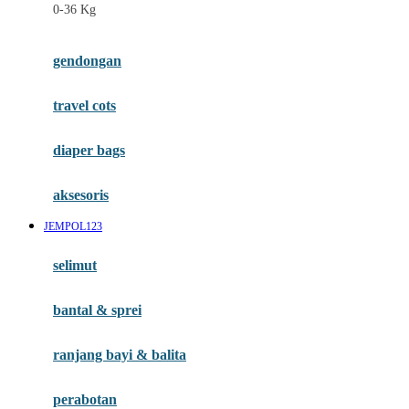
0-36 Kg
Fisher Price
Flipper
gendongan
Friends Of Sally
travel cots
G
diaper bags
Gb
Geko
aksesoris
Graco
JEMPOL123
Gund
selimut
H
bantal & sprei
Habbie
Haenim
ranjang bayi & balita
Happy Horse
perabotan