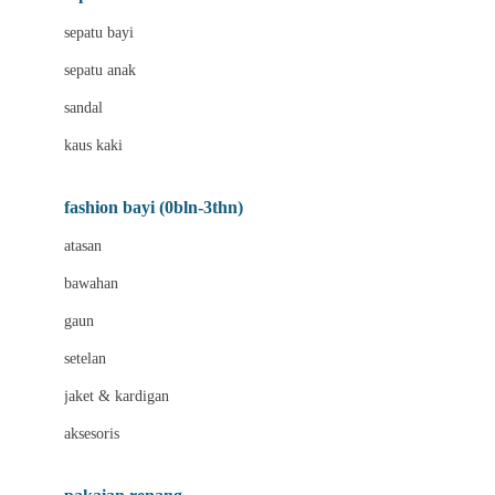
Bio Oil
sepatu bayi
Biolane
sepatu anak
Bite Fighters
sandal
Bizzi Growin
kaus kaki
Blackmores
fashion bayi (0bln-3thn)
Blooming Marvellous
atasan
Bonnels
bawahan
Bravado
gaun
Bruder
setelan
Brush Baby
jaket & kardigan
Buds Organics
aksesoris
Bugaboo
Buggygear