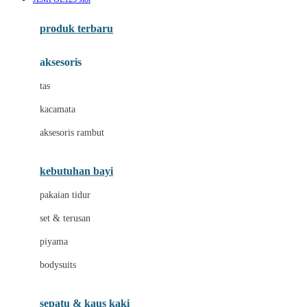
Azetabio
produk terbaru
B
aksesoris
Baabaasheepz
tas
Babiators
kacamata
Baby Dove
aksesoris rambut
Baby Jogger
Baby Rovega
kebutuhan bayi
Babybee
pakaian tidur
Banana Boat
set & terusan
Banz
piyama
Barbie
bodysuits
Beaba
Beauty Barn
sepatu & kaus kaki