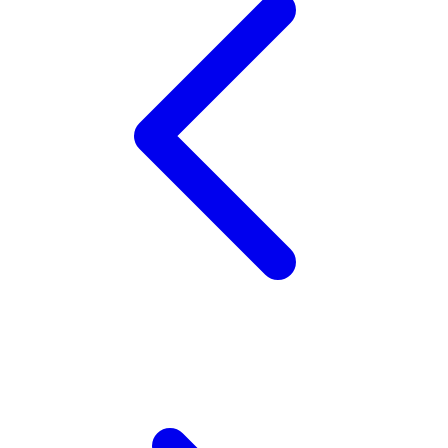
Xootz
Y
Yamatoya
Z
Zaxy
Zoggs
0-9
4Moms
59S