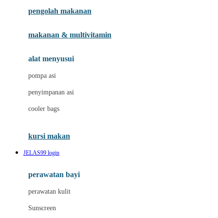
pengolah makanan
Joolz
Jujube
makanan & multivitamin
K
alat menyusui
Kiddycuts
pompa asi
Kumon
penyimpanan asi
L
cooler bags
Leapfrog
kursi makan
Leclerc
JELAS99 login
Lee Vierra
Lillebaby
perawatan bayi
Little Bird Told Me
perawatan kulit
Little Miss Janis
Sunscreen