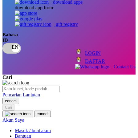
download apps
download app from:
Oh Ma Grain
Okiedog
gift registry
P
Bahasa
ID
Peachy
LOGIN
Phil & Ted's
DAFTAR
Philips Avent
Contact Us
Pigeon
Cari
Playgro
Pencarian Lanjutan
Poled Global
cancel
Cari
Ponycycle
cancel
Puma
Akun Saya
Pureats
Masuk / buat akun
Bantuan