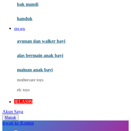
Moby
bak mandi
Momami
handuk
Mothercare
slot qris
Mustela
ayunan dan walker bayi
My Buddy Tag
My K
alas bermain anak bayi
N
mainan anak bayi
Naif
mothercare toys
Nike
elc toys
Nordic Natural
JELAS99
Nuby
Akun Saya
Nuna
Masuk
lewati ke Konten
O