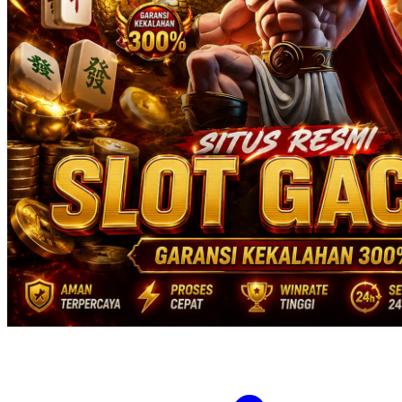
Twistshake
TY Toys
U
V
Veja
Vitaflow
Vtech
W
Waterland
Wellness
X