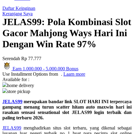
Q
Daftar Keinginan
Keranjang Saya
QV Baby
JELAS99: Pola Kombinasi Slot
R
Gacor Mahjong Ways Hari Ini
Real Shades
Dengan Win Rate 97%
Red Castle
Serendah
Rp 77.777
Ribbon Madness
Earn
1.000.000
-
5.000.000
Bonus
S
Use Installment Options from
.
Laarn more
Available for :
Sebamed
home delivery
store pickup
Silver Cross
JELAS99
merupakan bandar link SLOT HARI INI terpercaya
Simply Idea
gampang menang turun scatter hitam auto maxwin hari ini
rasakan sensasi sensational slot JELAS99 login terbaik dan
Skip Hop
paling terbaru 2026.
Spectra
JELAS99
menghadirkan situs slot terbaru, yang dikenal sebagai
layanan luar negeri terbaik no 1 buat para pecinta slot online