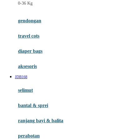
0-36 Kg
Fisher Price
Flipper
gendongan
Friends Of Sally
travel cots
G
diaper bags
Gb
Geko
aksesoris
Graco
JDB168
Gund
selimut
H
bantal & sprei
Habbie
Haenim
ranjang bayi & balita
Happy Horse
perabotan