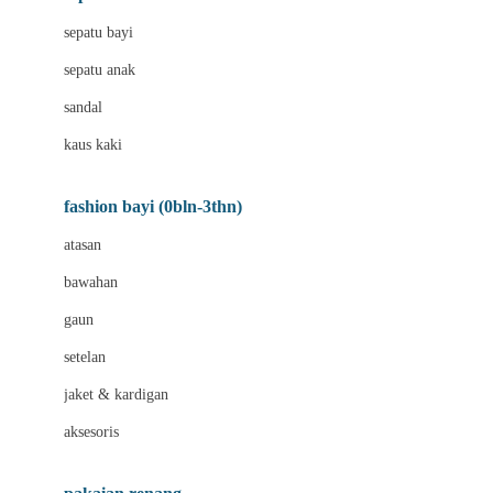
Bio Oil
sepatu bayi
Biolane
sepatu anak
Bite Fighters
sandal
Bizzi Growin
kaus kaki
Blackmores
fashion bayi (0bln-3thn)
Blooming Marvellous
atasan
Bonnels
bawahan
Bravado
gaun
Bruder
setelan
Brush Baby
jaket & kardigan
Buds Organics
aksesoris
Bugaboo
Buggygear