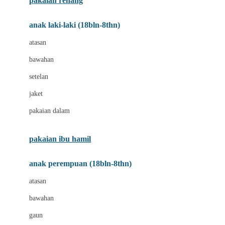
pakaian renang
Bumkins
anak laki-laki (18bln-8thn)
C
atasan
Cetaphil
bawahan
Chicco
setelan
Childlife
jaket
Clevamama
pakaian dalam
Cocolatte
Cottonseeds
pakaian ibu hamil
Cozy N Safe
anak perempuan (18bln-8thn)
Crane
atasan
Cybex
bawahan
D
gaun