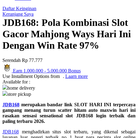
Q
Daftar Keinginan
Keranjang Saya
QV Baby
JDB168: Pola Kombinasi Slot
R
Gacor Mahjong Ways Hari Ini
Real Shades
Dengan Win Rate 97%
Red Castle
Serendah
Rp 77.777
Ribbon Madness
Earn
1.000.000
-
5.000.000
Bonus
S
Use Installment Options from
.
Laarn more
Available for :
Sebamed
home delivery
store pickup
Silver Cross
JDB168
merupakan bandar link SLOT HARI INI terpercaya
Simply Idea
gampang menang turun scatter hitam auto maxwin hari ini
rasakan sensasi sensational slot JDB168 login terbaik dan
Skip Hop
paling terbaru 2026.
Spectra
JDB168
menghadirkan situs slot terbaru, yang dikenal sebagai
layanan luar negeri terbaik no 1 buat para pecinta slot online