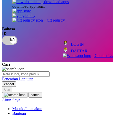
download apps
download app from:
Oh Ma Grain
Okiedog
gift registry
P
Bahasa
ID
Peachy
LOGIN
Phil & Ted's
DAFTAR
Philips Avent
Contact Us
Pigeon
Cari
Playgro
Pencarian Lanjutan
Poled Global
cancel
Cari
Ponycycle
cancel
Puma
Akun Saya
Pureats
Masuk / buat akun
Bantuan