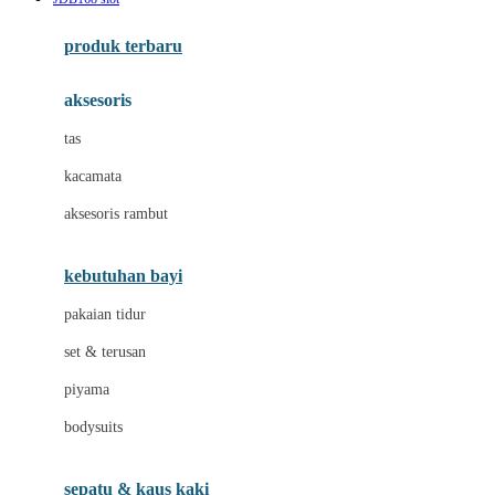
Azetabio
produk terbaru
B
aksesoris
Baabaasheepz
tas
Babiators
kacamata
Baby Dove
aksesoris rambut
Baby Jogger
Baby Rovega
kebutuhan bayi
Babybee
pakaian tidur
Banana Boat
set & terusan
Banz
piyama
Barbie
bodysuits
Beaba
Beauty Barn
sepatu & kaus kaki