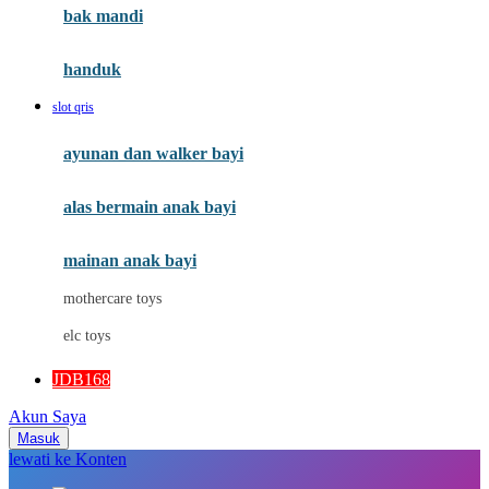
Moby
bak mandi
Momami
handuk
Mothercare
slot qris
Mustela
ayunan dan walker bayi
My Buddy Tag
My K
alas bermain anak bayi
N
mainan anak bayi
Naif
mothercare toys
Nike
elc toys
Nordic Natural
JDB168
Nuby
Akun Saya
Nuna
Masuk
lewati ke Konten
O