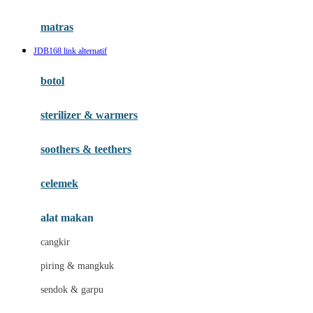
Happy Tummy
Hauck
matras
Havaianas
JDB168 link alternatif
Hegen
botol
Hot Wheels
sterilizer & warmers
Hybrid
soothers & teethers
I
Inlacta DHA
celemek
Interlac
alat makan
Ivenet
cangkir
J
piring & mangkuk
Jack N Jill
sendok & garpu
Joie