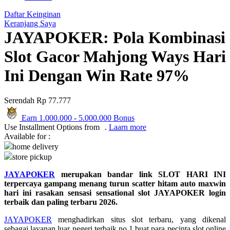
Q
Daftar Keinginan
Keranjang Saya
QV Baby
JAYAPOKER: Pola Kombinasi
R
Slot Gacor Mahjong Ways Hari
Real Shades
Ini Dengan Win Rate 97%
Red Castle
Serendah
Rp 77.777
Ribbon Madness
Earn
1.000.000
-
5.000.000
Bonus
S
Use Installment Options from
.
Laarn more
Available for :
Sebamed
home delivery
store pickup
Silver Cross
JAYAPOKER
merupakan bandar link SLOT HARI INI
Simply Idea
terpercaya gampang menang turun scatter hitam auto maxwin
hari ini rasakan sensasi sensational slot JAYAPOKER login
Skip Hop
terbaik dan paling terbaru 2026.
Spectra
JAYAPOKER
menghadirkan situs slot terbaru, yang dikenal
sebagai layanan luar negeri terbaik no 1 buat para pecinta slot online