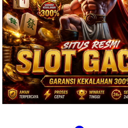
Twistshake
TY Toys
U
V
Veja
Vitaflow
Vtech
W
Waterland
Wellness
X