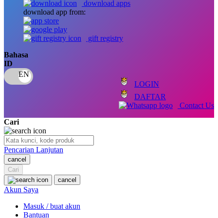
download apps
download app from:
Oh Ma Grain
Okiedog
gift registry
P
Bahasa
ID
Peachy
LOGIN
Phil & Ted's
DAFTAR
Philips Avent
Contact Us
Pigeon
Cari
Playgro
Pencarian Lanjutan
Poled Global
cancel
Cari
Ponycycle
cancel
Puma
Akun Saya
Pureats
Masuk / buat akun
Bantuan