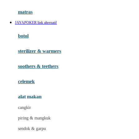
Happy Tummy
Hauck
matras
Havaianas
JAYAPOKER link alternatif
Hegen
botol
Hot Wheels
sterilizer & warmers
Hybrid
soothers & teethers
I
Inlacta DHA
celemek
Interlac
alat makan
Ivenet
cangkir
J
piring & mangkuk
Jack N Jill
sendok & garpu
Joie