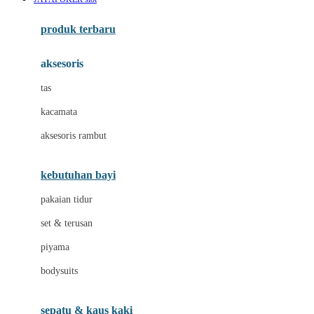
Azetabio
produk terbaru
B
aksesoris
Baabaasheepz
tas
Babiators
kacamata
Baby Dove
aksesoris rambut
Baby Jogger
Baby Rovega
kebutuhan bayi
Babybee
pakaian tidur
Banana Boat
set & terusan
Banz
piyama
Barbie
bodysuits
Beaba
Beauty Barn
sepatu & kaus kaki