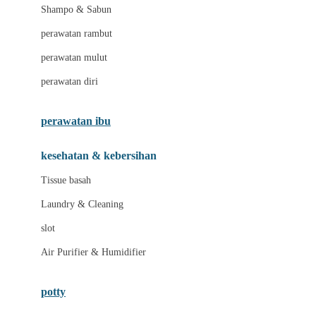
London Taxi
Shampo & Sabun
Love To Dream
perawatan rambut
perawatan mulut
M
perawatan diri
Magformers
Mama's Choice
perawatan ibu
Mamas&Papas
kesehatan & kebersihan
Mamaway
Tissue basah
Maxi Cosi
Laundry & Cleaning
Megabloks
slot
Micro
Air Purifier & Humidifier
MiDeer
Mimi & Lula
potty
Mini Monkey