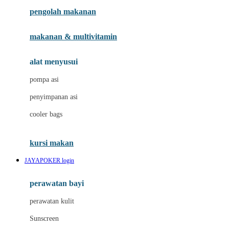
pengolah makanan
Joolz
Jujube
makanan & multivitamin
K
alat menyusui
Kiddycuts
pompa asi
Kumon
penyimpanan asi
L
cooler bags
Leapfrog
kursi makan
Leclerc
JAYAPOKER login
Lee Vierra
Lillebaby
perawatan bayi
Little Bird Told Me
perawatan kulit
Little Miss Janis
Sunscreen