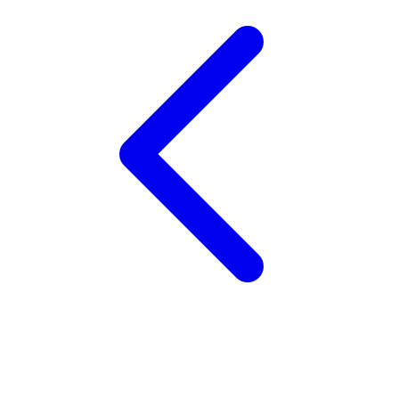
Xootz
Y
Yamatoya
Z
Zaxy
Zoggs
0-9
4Moms
59S