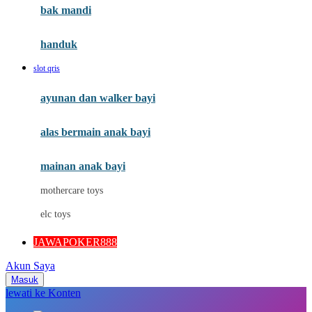
Moby
bak mandi
Momami
handuk
Mothercare
slot qris
Mustela
ayunan dan walker bayi
My Buddy Tag
My K
alas bermain anak bayi
N
mainan anak bayi
Naif
mothercare toys
Nike
elc toys
Nordic Natural
JAWAPOKER888
Nuby
Akun Saya
Nuna
Masuk
lewati ke Konten
O