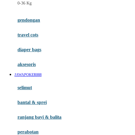
0-36 Kg
Fisher Price
Flipper
gendongan
Friends Of Sally
travel cots
G
diaper bags
Gb
Geko
aksesoris
Graco
JAWAPOKER888
Gund
selimut
H
bantal & sprei
Habbie
Haenim
ranjang bayi & balita
Happy Horse
perabotan