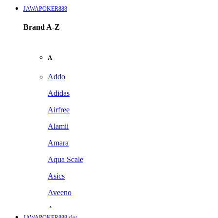
JAWAPOKER888
Brand A-Z
A
Addo
Adidas
Airfree
Alamii
Amara
Aqua Scale
Asics
Aveeno
Awan
JAWAPOKER888 slot