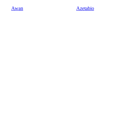
Awan
Azetabio