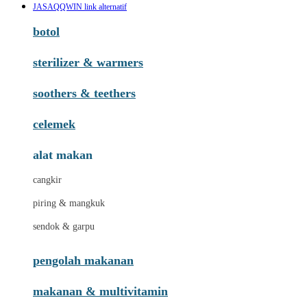
JASAQQWIN link alternatif
botol
sterilizer & warmers
soothers & teethers
celemek
alat makan
cangkir
piring & mangkuk
sendok & garpu
pengolah makanan
makanan & multivitamin