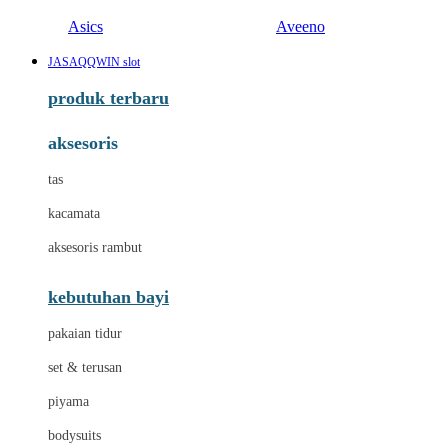
Asics
Aveeno
JASAQQWIN slot
produk terbaru
aksesoris
tas
kacamata
aksesoris rambut
kebutuhan bayi
pakaian tidur
set & terusan
piyama
bodysuits