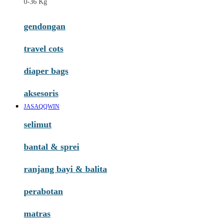
0-36 Kg
gendongan
travel cots
diaper bags
aksesoris
JASAQQWIN
selimut
bantal & sprei
ranjang bayi & balita
perabotan
matras