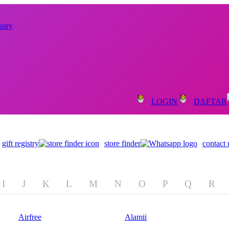
istry
LOGIN
DAFTAR
gift registry
store finder
contact 
I
J
K
L
M
N
O
P
Q
R
Airfree
Alamii