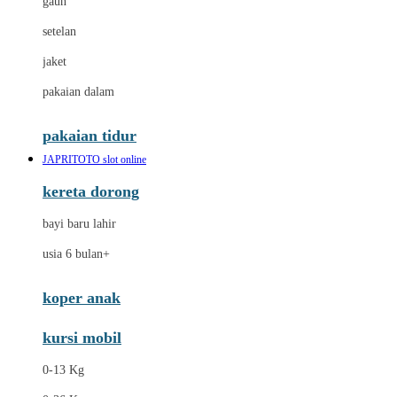
gaun
setelan
jaket
pakaian dalam
pakaian tidur
JAPRITOTO slot online
kereta dorong
bayi baru lahir
usia 6 bulan+
koper anak
kursi mobil
0-13 Kg