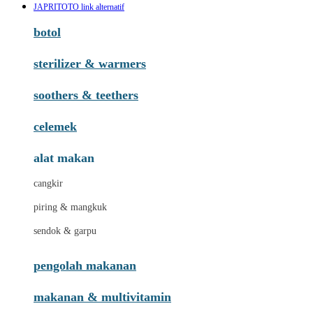
JAPRITOTO link alternatif
botol
sterilizer & warmers
soothers & teethers
celemek
alat makan
cangkir
piring & mangkuk
sendok & garpu
pengolah makanan
makanan & multivitamin