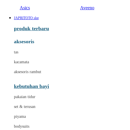
Asics
Aveeno
JAPRITOTO slot
produk terbaru
aksesoris
tas
kacamata
aksesoris rambut
kebutuhan bayi
pakaian tidur
set & terusan
piyama
bodysuits