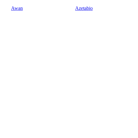
Awan
Azetabio