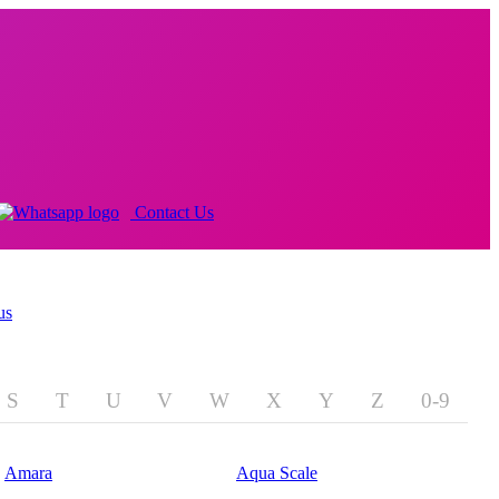
Contact Us
us
S
T
U
V
W
X
Y
Z
0-9
Amara
Aqua Scale