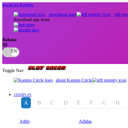
lewati ke Konten
download apps
gift reg
download app from:
Bahasa
ID
Toggle Nav
about Kanmo Circle
JANJIPLAY
A
B
C
D
E
F
G
H
Addo
Adidas