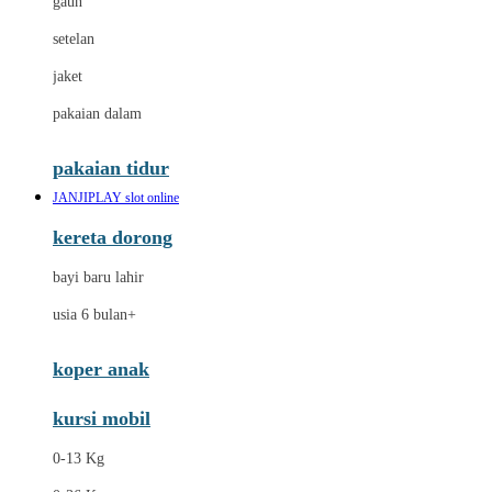
gaun
setelan
jaket
pakaian dalam
pakaian tidur
JANJIPLAY slot online
kereta dorong
bayi baru lahir
usia 6 bulan+
koper anak
kursi mobil
0-13 Kg