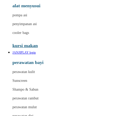
alat menyusui
pompa asi
penyimpanan asi
cooler bags
kursi makan
JANJIPLAY login
perawatan bayi
perawatan kulit
Sunscreen
Shampo & Sabun
perawatan rambut
perawatan mulut
perawatan diri