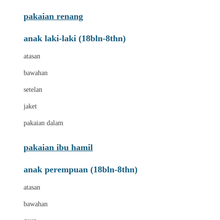
pakaian renang
anak laki-laki (18bln-8thn)
atasan
bawahan
setelan
jaket
pakaian dalam
pakaian ibu hamil
anak perempuan (18bln-8thn)
atasan
bawahan