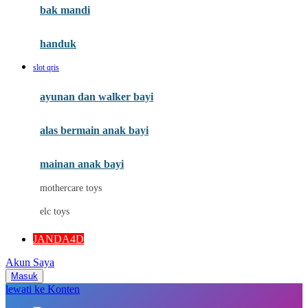
Moby
bak mandi
Momami
handuk
Mothercare
slot qris
Mustela
ayunan dan walker bayi
My Buddy Tag
My K
alas bermain anak bayi
N
mainan anak bayi
Naif
mothercare toys
Nike
elc toys
Nordic Natural
JANDA4D
Nuby
Akun Saya
Nuna
Masuk
lewati ke Konten
O