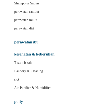
London Taxi
Shampo & Sabun
Love To Dream
perawatan rambut
perawatan mulut
M
perawatan diri
Magformers
Mama's Choice
perawatan ibu
Mamas&Papas
kesehatan & kebersihan
Mamaway
Tissue basah
Maxi Cosi
Laundry & Cleaning
Megabloks
slot
Micro
Air Purifier & Humidifier
MiDeer
Mimi & Lula
potty
Mini Monkey