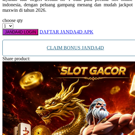
Squishmallows
indonesia, dengan peluang gampang menang dan mudah jackpot
maxwin di tahun 2026.
Starbooks
choose qty
Stick-O
Stokke
DAFTAR JANDA4D APK
JANDA4D LOGIN
Sudocrem
CLAIM BONUS JANDA4D
Sumimo
Share product:
Sunnylife
Sun-Staches
Swimava
T
Tommee Tippee
Trunki
Tutti Bambini