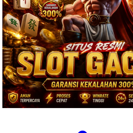
Twistshake
TY Toys
U
V
Veja
Vitaflow
Vtech
W
Waterland
Wellness
X