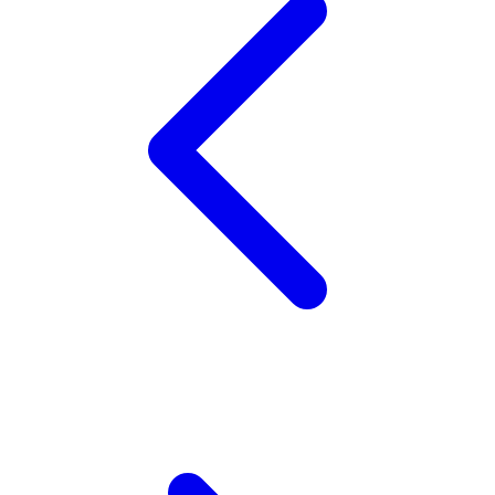
Xootz
Y
Yamatoya
Z
Zaxy
Zoggs
0-9
4Moms
59S