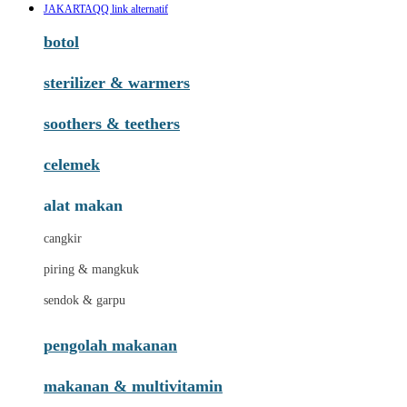
JAKARTAQQ link alternatif
botol
sterilizer & warmers
soothers & teethers
celemek
alat makan
cangkir
piring & mangkuk
sendok & garpu
pengolah makanan
makanan & multivitamin