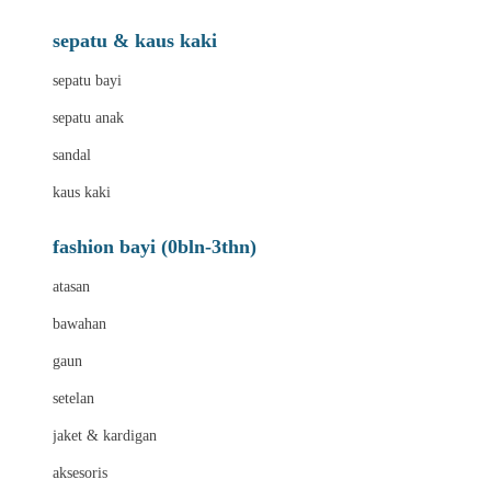
sepatu & kaus kaki
sepatu bayi
sepatu anak
sandal
kaus kaki
fashion bayi (0bln-3thn)
atasan
bawahan
gaun
setelan
jaket & kardigan
aksesoris