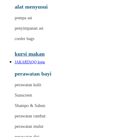
alat menyusui
pompa asi
penyimpanan asi
cooler bags
kursi makan
JAKARTAQQ login
perawatan bayi
perawatan kulit
Sunscreen
Shampo & Sabun
perawatan rambut
perawatan mulut
perawatan diri