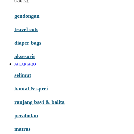
0-36 Kg
gendongan
travel cots
diaper bags
aksesoris
JAKARTAQQ
selimut
bantal & sprei
ranjang bayi & balita
perabotan
matras