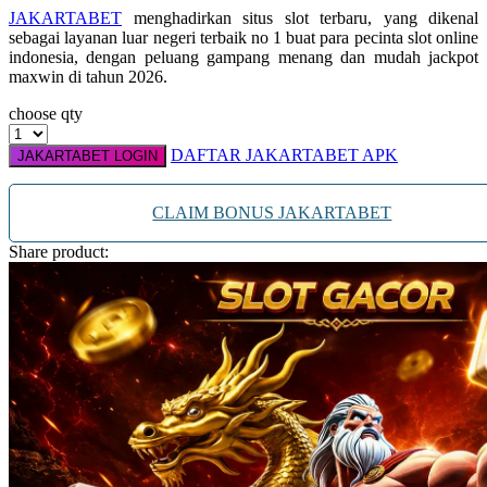
Squishmallows
JAKARTABET
menghadirkan situs slot terbaru, yang dikenal
sebagai layanan luar negeri terbaik no 1 buat para pecinta slot online
Starbooks
indonesia, dengan peluang gampang menang dan mudah jackpot
Stick-O
maxwin di tahun 2026.
Stokke
choose qty
Sudocrem
DAFTAR JAKARTABET APK
JAKARTABET LOGIN
Sumimo
CLAIM BONUS JAKARTABET
Sunnylife
Share product:
Sun-Staches
Swimava
T
Tommee Tippee
Trunki
Tutti Bambini