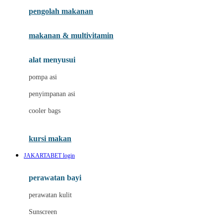
pengolah makanan
Joolz
Jujube
makanan & multivitamin
K
alat menyusui
Kiddycuts
pompa asi
Kumon
penyimpanan asi
L
cooler bags
Leapfrog
kursi makan
Leclerc
JAKARTABET login
Lee Vierra
Lillebaby
perawatan bayi
Little Bird Told Me
perawatan kulit
Little Miss Janis
Sunscreen