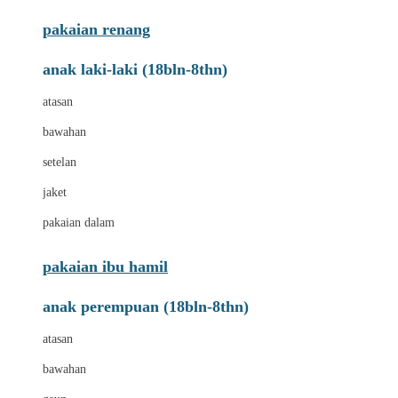
pakaian renang
anak laki-laki (18bln-8thn)
atasan
bawahan
setelan
jaket
pakaian dalam
pakaian ibu hamil
anak perempuan (18bln-8thn)
atasan
bawahan