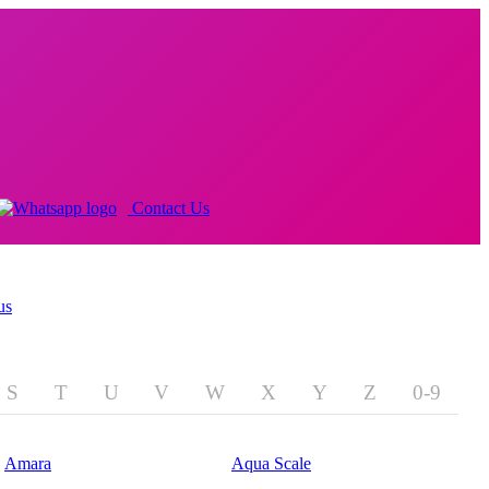
Contact Us
us
S
T
U
V
W
X
Y
Z
0-9
Amara
Aqua Scale