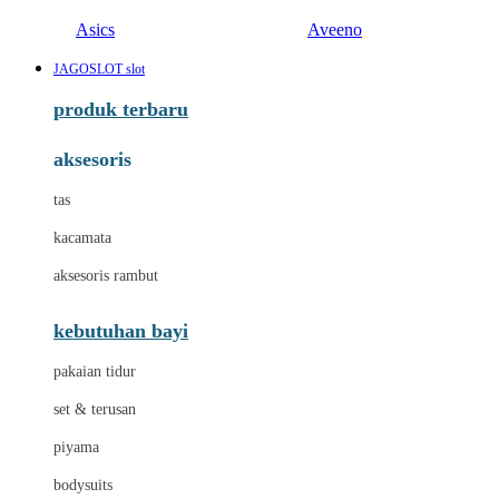
Asics
Aveeno
JAGOSLOT slot
produk terbaru
aksesoris
tas
kacamata
aksesoris rambut
kebutuhan bayi
pakaian tidur
set & terusan
piyama
bodysuits