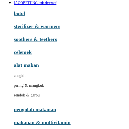
JAGOBETTING link alternatif
botol
sterilizer & warmers
soothers & teethers
celemek
alat makan
cangkir
piring & mangkuk
sendok & garpu
pengolah makanan
makanan & multivitamin