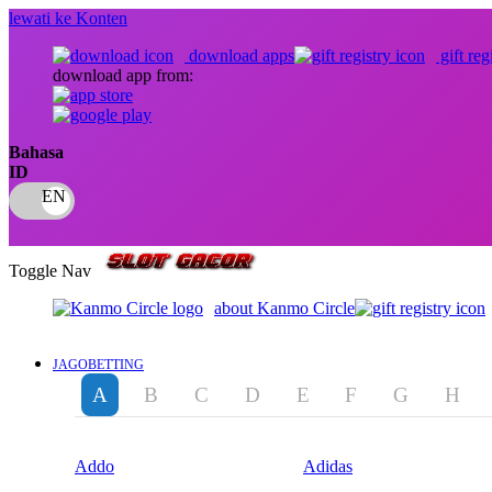
lewati ke Konten
download apps
gift reg
download app from:
Bahasa
ID
Toggle Nav
about Kanmo Circle
JAGOBETTING
A
B
C
D
E
F
G
H
Addo
Adidas