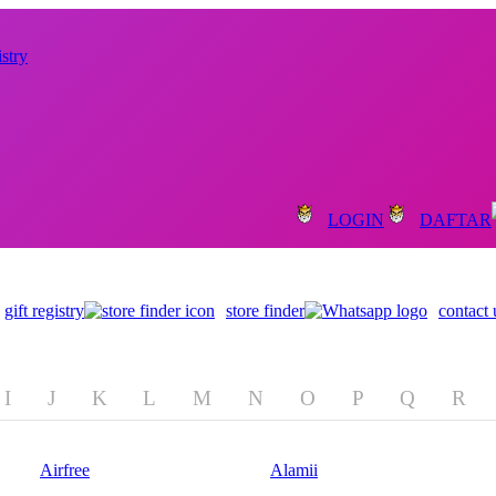
istry
LOGIN
DAFTAR
gift registry
store finder
contact 
I
J
K
L
M
N
O
P
Q
R
Airfree
Alamii