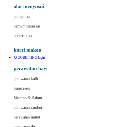
alat menyusui
pompa asi
penyimpanan asi
cooler bags
kursi makan
JAGOBETTING login
perawatan bayi
perawatan kulit
Sunscreen
Shampo & Sabun
perawatan rambut
perawatan mulut
perawatan diri