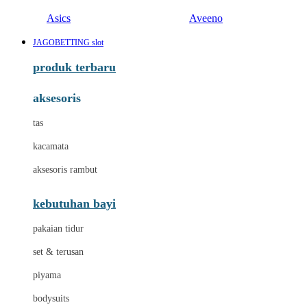
Asics
Aveeno
JAGOBETTING slot
produk terbaru
aksesoris
tas
kacamata
aksesoris rambut
kebutuhan bayi
pakaian tidur
set & terusan
piyama
bodysuits