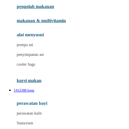
pengolah makanan
Joolz
Jujube
makanan & multivitamin
K
alat menyusui
Kiddycuts
pompa asi
Kumon
penyimpanan asi
L
cooler bags
Leapfrog
kursi makan
Leclerc
JAGO88 login
Lee Vierra
Lillebaby
perawatan bayi
Little Bird Told Me
perawatan kulit
Little Miss Janis
Sunscreen