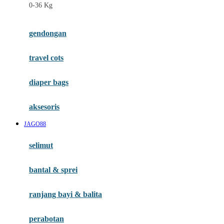
0-36 Kg
Fisher Price
Flipper
gendongan
Friends Of Sally
travel cots
G
diaper bags
Gb
Geko
aksesoris
Graco
JAGO88
Gund
selimut
H
bantal & sprei
Habbie
Haenim
ranjang bayi & balita
Happy Horse
perabotan