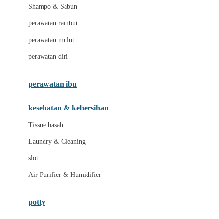
London Taxi
Shampo & Sabun
Love To Dream
perawatan rambut
perawatan mulut
M
perawatan diri
Magformers
Mama's Choice
perawatan ibu
Mamas&Papas
kesehatan & kebersihan
Mamaway
Tissue basah
Maxi Cosi
Laundry & Cleaning
Megabloks
slot
Micro
Air Purifier & Humidifier
MiDeer
Mimi & Lula
potty
Mini Monkey