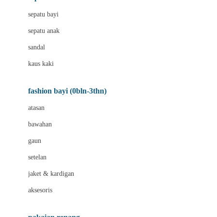
Bio Oil
sepatu bayi
Biolane
sepatu anak
Bite Fighters
sandal
Bizzi Growin
kaus kaki
Blackmores
fashion bayi (0bln-3thn)
Blooming Marvellous
atasan
Bonnels
bawahan
Bravado
gaun
Bruder
setelan
Brush Baby
jaket & kardigan
Buds Organics
aksesoris
Bugaboo
Buggygear