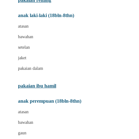
pakaian renang
Bumkins
anak laki-laki (18bln-8thn)
C
atasan
Cetaphil
bawahan
Chicco
setelan
Childlife
jaket
Clevamama
pakaian dalam
Cocolatte
Cottonseeds
pakaian ibu hamil
Cozy N Safe
anak perempuan (18bln-8thn)
Crane
atasan
Cybex
bawahan
D
gaun