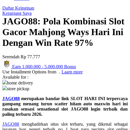
Q
Daftar Keinginan
Keranjang Saya
QV Baby
JAGO88: Pola Kombinasi Slot
R
Gacor Mahjong Ways Hari Ini
Real Shades
Dengan Win Rate 97%
Red Castle
Serendah
Rp 77.777
Ribbon Madness
Earn
1.000.000
-
5.000.000
Bonus
S
Use Installment Options from
.
Laarn more
Available for :
Sebamed
home delivery
store pickup
Silver Cross
JAGO88
merupakan bandar link SLOT HARI INI terpercaya
Simply Idea
gampang menang turun scatter hitam auto maxwin hari ini
rasakan sensasi sensational slot JAGO88 login terbaik dan
Skip Hop
paling terbaru 2026.
Spectra
JAGO88
menghadirkan situs slot terbaru, yang dikenal sebagai
layanan luar negeri terbaik no 1 buat para pecinta slot online