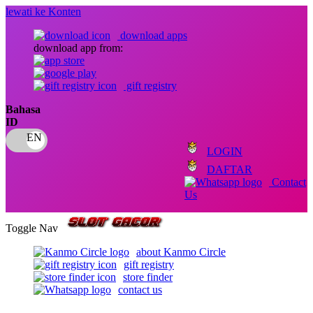
lewati ke Konten
download apps
download app from:
gift registry
Bahasa
ID
LOGIN
DAFTAR
Contact
Us
Toggle Nav
about Kanmo Circle
gift registry
store finder
contact us