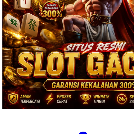
Twistshake
TY Toys
U
V
Veja
Vitaflow
Vtech
W
Waterland
Wellness
X