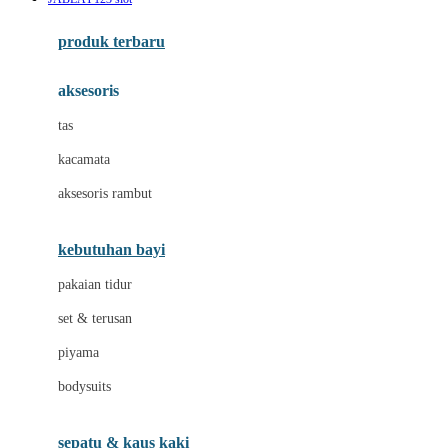
Azetabio
produk terbaru
B
aksesoris
Baabaasheepz
tas
Babiators
kacamata
Baby Dove
aksesoris rambut
Baby Jogger
Baby Rovega
kebutuhan bayi
Babybee
pakaian tidur
Banana Boat
set & terusan
Banz
piyama
Barbie
bodysuits
Beaba
Beauty Barn
sepatu & kaus kaki