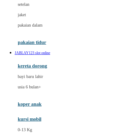
Dae Organics
setelan
Docare
jaket
Doona
pakaian dalam
Down To Earth
Drew
pakaian tidur
Dr. Brown's
JABLAY123 slot online
E
kereta dorong
ELC
bayi baru lahir
Ergobaby
usia 6 bulan+
Expert Care
koper anak
Ezyroller
kursi mobil
F
0-13 Kg
Felt So Sweet