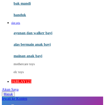
Moby
bak mandi
Momami
handuk
Mothercare
slot qris
Mustela
ayunan dan walker bayi
My Buddy Tag
My K
alas bermain anak bayi
N
mainan anak bayi
Naif
mothercare toys
Nike
elc toys
Nordic Natural
JABLAY123
Nuby
Akun Saya
Nuna
Masuk
lewati ke Konten
O