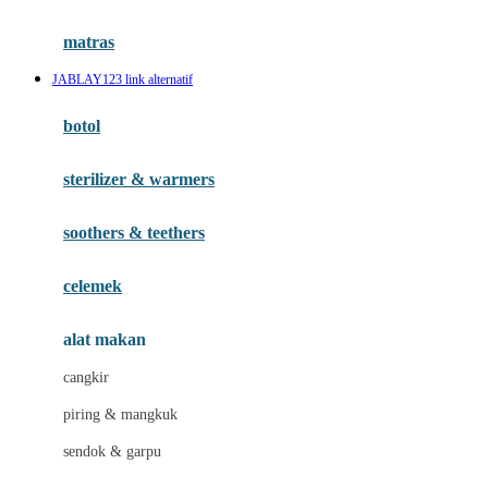
Happy Tummy
Hauck
matras
Havaianas
JABLAY123 link alternatif
Hegen
botol
Hot Wheels
sterilizer & warmers
Hybrid
soothers & teethers
I
Inlacta DHA
celemek
Interlac
alat makan
Ivenet
cangkir
J
piring & mangkuk
Jack N Jill
sendok & garpu
Joie