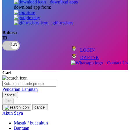
download apps
download app from:
Oh Ma Grain
Okiedog
gift registry
P
Bahasa
ID
Peachy
LOGIN
Phil & Ted's
DAFTAR
Philips Avent
Contact Us
Pigeon
Cari
Playgro
Pencarian Lanjutan
Poled Global
cancel
Cari
Ponycycle
cancel
Puma
Akun Saya
Pureats
Masuk / buat akun
Bantuan