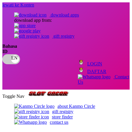
lewati ke Konten
download apps
download app from:
gift registry
Bahasa
ID
LOGIN
DAFTAR
Contact
Us
Toggle Nav
about Kanmo Circle
gift registry
store finder
contact us