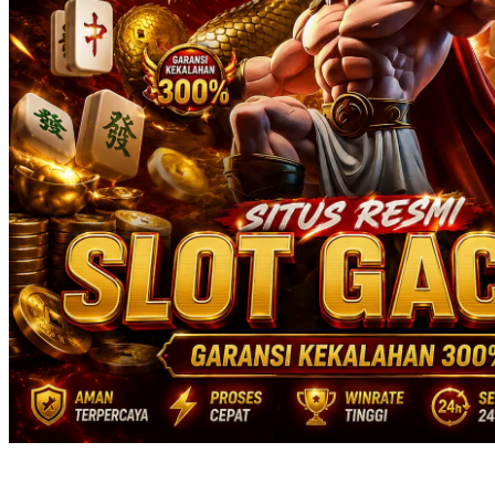
Twistshake
TY Toys
U
V
Veja
Vitaflow
Vtech
W
Waterland
Wellness
X