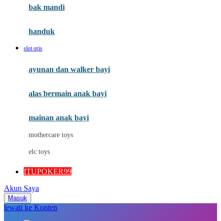
Moby
bak mandi
Momami
handuk
Mothercare
slot qris
Mustela
ayunan dan walker bayi
My Buddy Tag
My K
alas bermain anak bayi
N
mainan anak bayi
Naif
mothercare toys
Nike
elc toys
Nordic Natural
ITUPOKER99
Nuby
Akun Saya
Nuna
Masuk
lewati ke Konten
O