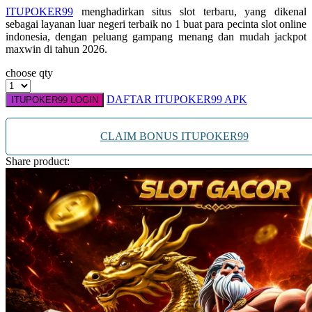
Squishmallows
ITUPOKER99
menghadirkan situs slot terbaru, yang dikenal
sebagai layanan luar negeri terbaik no 1 buat para pecinta slot online
Starbooks
indonesia, dengan peluang gampang menang dan mudah jackpot
Stick-O
maxwin di tahun 2026.
Stokke
choose qty
Sudocrem
DAFTAR ITUPOKER99 APK
ITUPOKER99 LOGIN
Sumimo
CLAIM BONUS ITUPOKER99
Sunnylife
Share product:
Sun-Staches
Swimava
T
Tommee Tippee
Trunki
Tutti Bambini