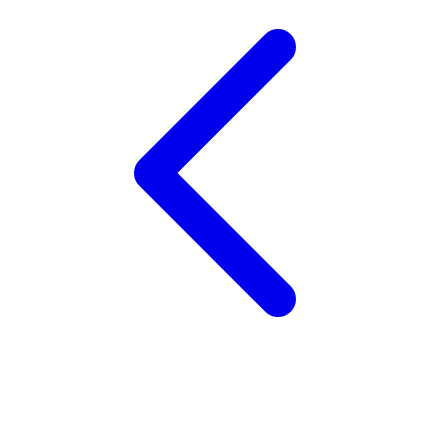
Xootz
Y
Yamatoya
Z
Zaxy
Zoggs
0-9
4Moms
59S