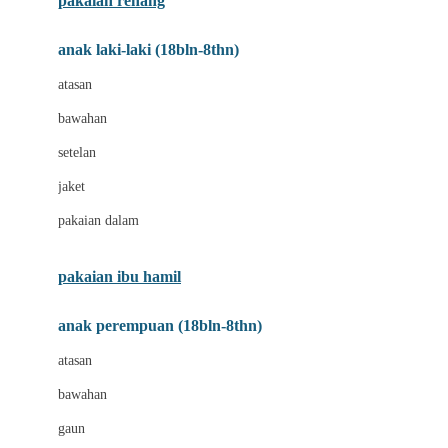
pakaian renang
Bumkins
anak laki-laki (18bln-8thn)
C
atasan
Cetaphil
bawahan
Chicco
setelan
Childlife
jaket
Clevamama
pakaian dalam
Cocolatte
Cottonseeds
pakaian ibu hamil
Cozy N Safe
anak perempuan (18bln-8thn)
Crane
atasan
Cybex
bawahan
D
gaun