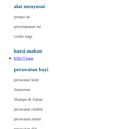
alat menyusui
pompa asi
penyimpanan asi
cooler bags
kursi makan
ION177 login
perawatan bayi
perawatan kulit
Sunscreen
Shampo & Sabun
perawatan rambut
perawatan mulut
perawatan diri