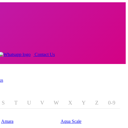
Contact Us
us
S
T
U
V
W
X
Y
Z
0-9
Amara
Aqua Scale