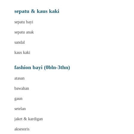
sepatu & kaus kaki
sepatu bayi
sepatu anak
sandal
kaus kaki
fashion bayi (0bln-3thn)
atasan
bawahan
gaun
setelan
jaket & kardigan
aksesoris