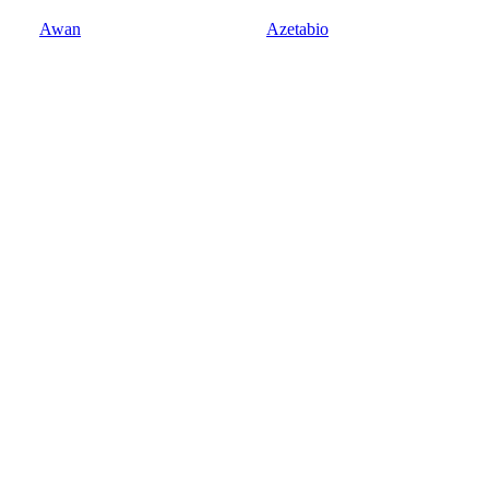
Awan
Azetabio