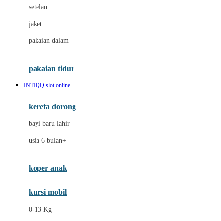
Dae Organics
setelan
Docare
jaket
Doona
pakaian dalam
Down To Earth
Drew
pakaian tidur
Dr. Brown's
INTIQQ slot online
E
kereta dorong
ELC
bayi baru lahir
Ergobaby
usia 6 bulan+
Expert Care
koper anak
Ezyroller
kursi mobil
F
0-13 Kg
Felt So Sweet