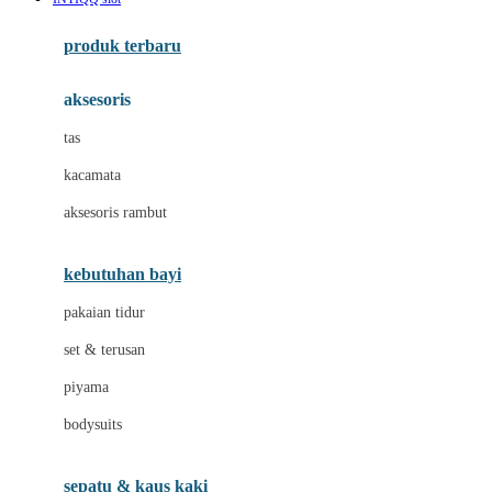
Azetabio
produk terbaru
B
aksesoris
Baabaasheepz
tas
Babiators
kacamata
Baby Dove
aksesoris rambut
Baby Jogger
Baby Rovega
kebutuhan bayi
Babybee
pakaian tidur
Banana Boat
set & terusan
Banz
piyama
Barbie
bodysuits
Beaba
Beauty Barn
sepatu & kaus kaki