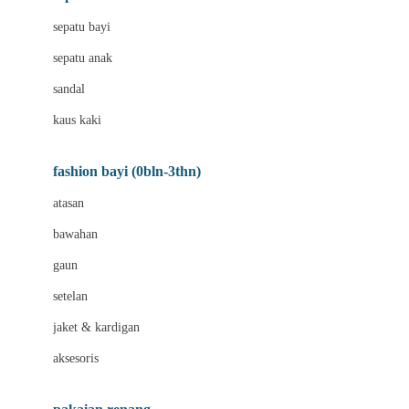
Bio Oil
sepatu bayi
Biolane
sepatu anak
Bite Fighters
sandal
Bizzi Growin
kaus kaki
Blackmores
fashion bayi (0bln-3thn)
Blooming Marvellous
atasan
Bonnels
bawahan
Bravado
gaun
Bruder
setelan
Brush Baby
jaket & kardigan
Buds Organics
aksesoris
Bugaboo
Buggygear