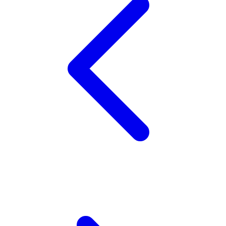
Xootz
Y
Yamatoya
Z
Zaxy
Zoggs
0-9
4Moms
59S