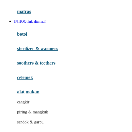
Happy Tummy
Hauck
matras
Havaianas
INTIQQ link alternatif
Hegen
botol
Hot Wheels
sterilizer & warmers
Hybrid
soothers & teethers
I
Inlacta DHA
celemek
Interlac
alat makan
Ivenet
cangkir
J
piring & mangkuk
Jack N Jill
sendok & garpu
Joie