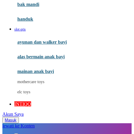
Moby
bak mandi
Momami
handuk
Mothercare
slot qris
Mustela
ayunan dan walker bayi
My Buddy Tag
My K
alas bermain anak bayi
N
mainan anak bayi
Naif
mothercare toys
Nike
elc toys
Nordic Natural
INTIQQ
Nuby
Akun Saya
Nuna
Masuk
lewati ke Konten
O