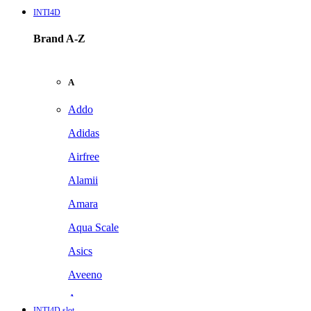
INTI4D
Brand A-Z
A
Addo
Adidas
Airfree
Alamii
Amara
Aqua Scale
Asics
Aveeno
Awan
INTI4D slot