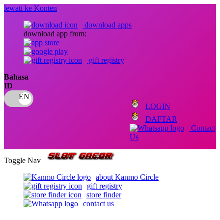
lewati ke Konten
download apps
download app from:
gift registry
Bahasa
ID
LOGIN
DAFTAR
Contact
Us
Toggle Nav
about Kanmo Circle
gift registry
store finder
contact us