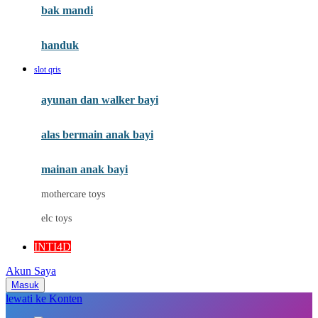
Moby
bak mandi
Momami
handuk
Mothercare
slot qris
Mustela
ayunan dan walker bayi
My Buddy Tag
My K
alas bermain anak bayi
N
mainan anak bayi
Naif
mothercare toys
Nike
elc toys
Nordic Natural
INTI4D
Nuby
Akun Saya
Nuna
Masuk
lewati ke Konten
O