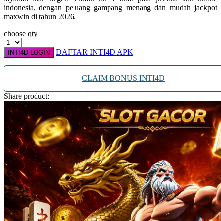
Squishmallows
indonesia, dengan peluang gampang menang dan mudah jackpot
maxwin di tahun 2026.
Starbooks
choose qty
Stick-O
Stokke
DAFTAR INTI4D APK
INTI4D LOGIN
Sudocrem
CLAIM BONUS INTI4D
Sumimo
Share product:
Sunnylife
Sun-Staches
Swimava
T
Tommee Tippee
Trunki
Tutti Bambini