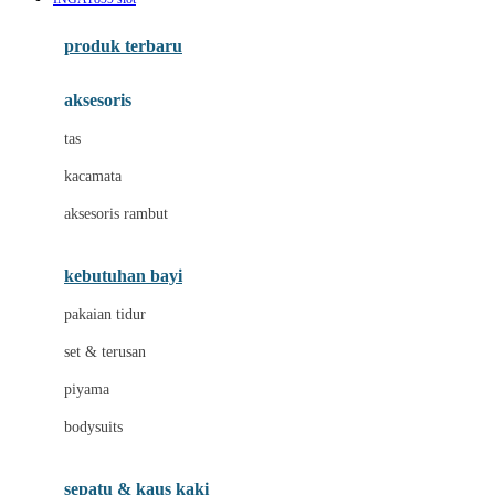
Azetabio
produk terbaru
B
aksesoris
Baabaasheepz
tas
Babiators
kacamata
Baby Dove
aksesoris rambut
Baby Jogger
Baby Rovega
kebutuhan bayi
Babybee
pakaian tidur
Banana Boat
set & terusan
Banz
piyama
Barbie
bodysuits
Beaba
Beauty Barn
sepatu & kaus kaki