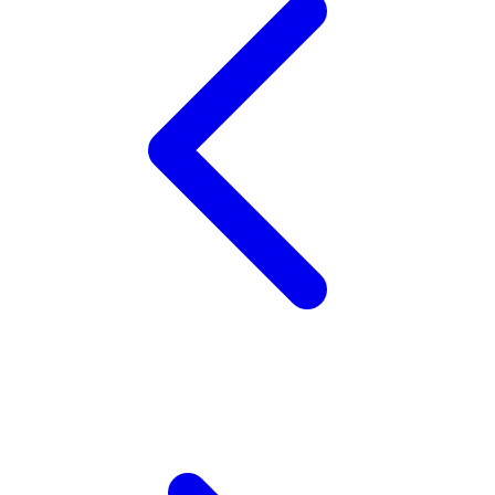
Xootz
Y
Yamatoya
Z
Zaxy
Zoggs
0-9
4Moms
59S