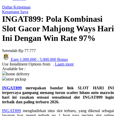
Q
Daftar Keinginan
Keranjang Saya
QV Baby
INGAT899: Pola Kombinasi
R
Slot Gacor Mahjong Ways Hari
Real Shades
Ini Dengan Win Rate 97%
Red Castle
Serendah
Rp 77.777
Ribbon Madness
Earn
1.000.000
-
5.000.000
Bonus
S
Use Installment Options from
.
Laarn more
Available for :
Sebamed
home delivery
store pickup
Silver Cross
INGAT899
merupakan bandar link SLOT HARI INI
Simply Idea
terpercaya gampang menang turun scatter hitam auto maxwin
hari ini rasakan sensasi sensational slot INGAT899 login
Skip Hop
terbaik dan paling terbaru 2026.
Spectra
INGAT899
menghadirkan situs slot terbaru, yang dikenal sebagai
layanan luar negeri terbaik no 1 buat para pecinta slot online