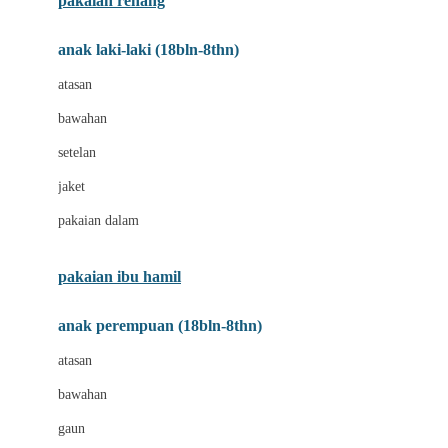
pakaian renang
Bumkins
anak laki-laki (18bln-8thn)
C
atasan
Cetaphil
bawahan
Chicco
setelan
Childlife
jaket
Clevamama
pakaian dalam
Cocolatte
Cottonseeds
pakaian ibu hamil
Cozy N Safe
anak perempuan (18bln-8thn)
Crane
atasan
Cybex
bawahan
D
gaun