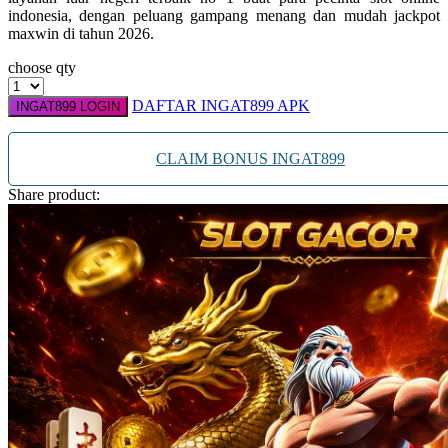
Squishmallows
indonesia, dengan peluang gampang menang dan mudah jackpot
maxwin di tahun 2026.
Starbooks
choose qty
Stick-O
Stokke
DAFTAR INGAT899 APK
INGAT899 LOGIN
Sudocrem
CLAIM BONUS INGAT899
Sumimo
Share product:
Sunnylife
Sun-Staches
Swimava
T
Tommee Tippee
Trunki
Tutti Bambini