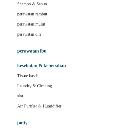
London Taxi
Shampo & Sabun
Love To Dream
perawatan rambut
perawatan mulut
M
perawatan diri
Magformers
Mama's Choice
perawatan ibu
Mamas&Papas
kesehatan & kebersihan
Mamaway
Tissue basah
Maxi Cosi
Laundry & Cleaning
Megabloks
slot
Micro
Air Purifier & Humidifier
MiDeer
Mimi & Lula
potty
Mini Monkey