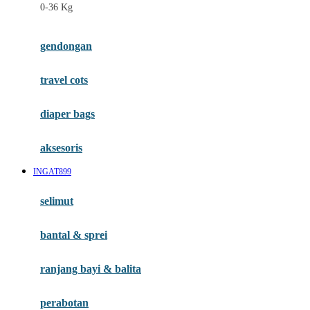
0-36 Kg
Fisher Price
Flipper
gendongan
Friends Of Sally
travel cots
G
diaper bags
Gb
Geko
aksesoris
Graco
INGAT899
Gund
selimut
H
bantal & sprei
Habbie
Haenim
ranjang bayi & balita
Happy Horse
perabotan