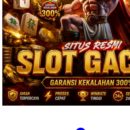
Twistshake
TY Toys
U
V
Veja
Vitaflow
Vtech
W
Waterland
Wellness
X