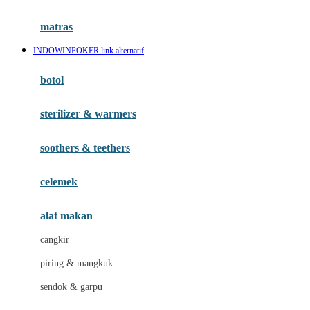
Happy Tummy
Hauck
matras
Havaianas
INDOWINPOKER link alternatif
Hegen
botol
Hot Wheels
sterilizer & warmers
Hybrid
soothers & teethers
I
Inlacta DHA
celemek
Interlac
alat makan
Ivenet
cangkir
J
piring & mangkuk
Jack N Jill
sendok & garpu
Joie