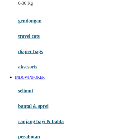
0-36 Kg
Fisher Price
Flipper
gendongan
Friends Of Sally
travel cots
G
diaper bags
Gb
Geko
aksesoris
Graco
INDOWINPOKER
Gund
selimut
H
bantal & sprei
Habbie
Haenim
ranjang bayi & balita
Happy Horse
perabotan