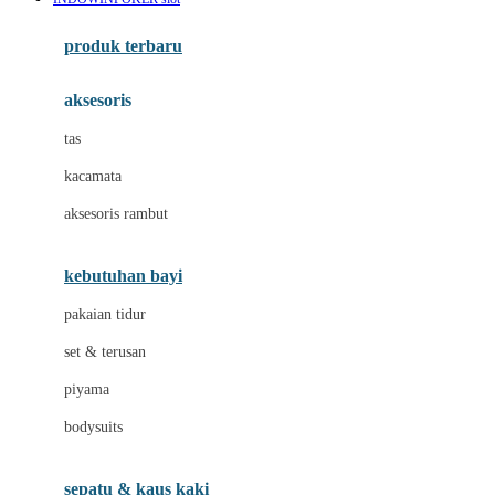
Azetabio
produk terbaru
B
aksesoris
Baabaasheepz
tas
Babiators
kacamata
Baby Dove
aksesoris rambut
Baby Jogger
Baby Rovega
kebutuhan bayi
Babybee
pakaian tidur
Banana Boat
set & terusan
Banz
piyama
Barbie
bodysuits
Beaba
Beauty Barn
sepatu & kaus kaki