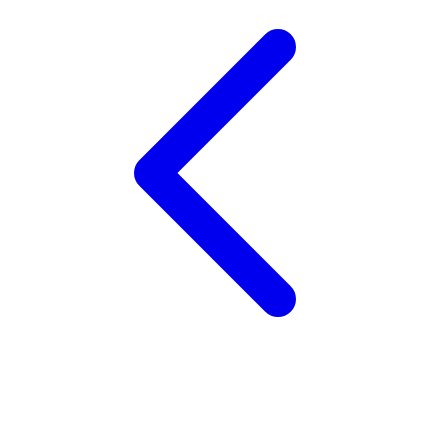
Xootz
Y
Yamatoya
Z
Zaxy
Zoggs
0-9
4Moms
59S