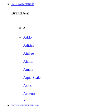
INDOWINPOKER
Brand A-Z
A
Addo
Adidas
Airfree
Alamii
Amara
Aqua Scale
Asics
Aveeno
Awan
INDOWINPOKER slot