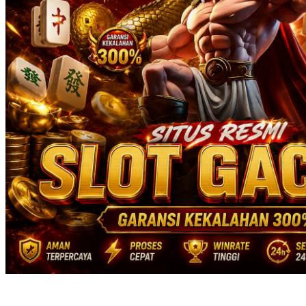
Twistshake
TY Toys
U
V
Veja
Vitaflow
Vtech
W
Waterland
Wellness
X