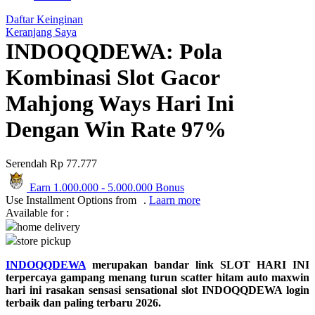
Q
Daftar Keinginan
Keranjang Saya
QV Baby
INDOQQDEWA: Pola
R
Kombinasi Slot Gacor
Real Shades
Mahjong Ways Hari Ini
Red Castle
Dengan Win Rate 97%
Ribbon Madness
Serendah
Rp 77.777
S
Earn
1.000.000
-
5.000.000
Bonus
Sebamed
Use Installment Options from
.
Laarn more
Available for :
Silver Cross
home delivery
store pickup
Simply Idea
INDOQQDEWA
merupakan bandar link SLOT HARI INI
Skip Hop
terpercaya gampang menang turun scatter hitam auto maxwin
hari ini rasakan sensasi sensational slot INDOQQDEWA login
Spectra
terbaik dan paling terbaru 2026.