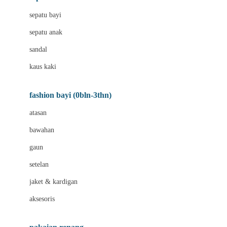
Bio Oil
sepatu bayi
Biolane
sepatu anak
Bite Fighters
sandal
Bizzi Growin
kaus kaki
Blackmores
fashion bayi (0bln-3thn)
Blooming Marvellous
atasan
Bonnels
bawahan
Bravado
gaun
Bruder
setelan
Brush Baby
jaket & kardigan
Buds Organics
aksesoris
Bugaboo
Buggygear