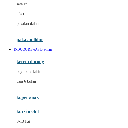
Dae Organics
setelan
Docare
jaket
Doona
pakaian dalam
Down To Earth
Drew
pakaian tidur
Dr. Brown's
INDOQQDEWA slot online
E
kereta dorong
ELC
bayi baru lahir
Ergobaby
usia 6 bulan+
Expert Care
koper anak
Ezyroller
kursi mobil
F
0-13 Kg
Felt So Sweet