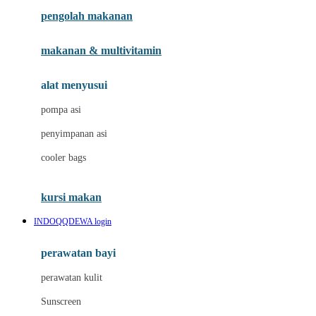
pengolah makanan
Joolz
Jujube
makanan & multivitamin
K
alat menyusui
Kiddycuts
pompa asi
Kumon
penyimpanan asi
L
cooler bags
Leapfrog
kursi makan
Leclerc
INDOQQDEWA login
Lee Vierra
Lillebaby
perawatan bayi
Little Bird Told Me
perawatan kulit
Little Miss Janis
Sunscreen