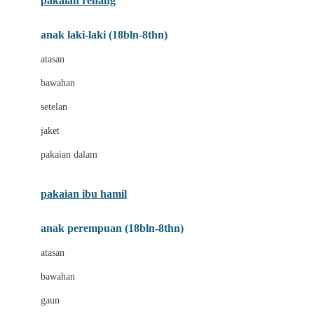
pakaian renang
Bumkins
anak laki-laki (18bln-8thn)
C
atasan
Cetaphil
bawahan
Chicco
setelan
Childlife
jaket
Clevamama
pakaian dalam
Cocolatte
Cottonseeds
pakaian ibu hamil
Cozy N Safe
anak perempuan (18bln-8thn)
Crane
atasan
Cybex
bawahan
D
gaun