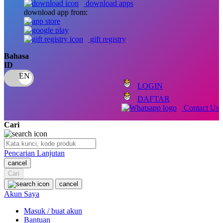
download apps
download app from:
Oh Ma Grain
Okiedog
gift registry
P
Bahasa
ID
Peachy
LOGIN
Phil & Ted's
DAFTAR
Philips Avent
Contact Us
Pigeon
Cari
Playgro
Pencarian Lanjutan
Poled Global
cancel
Cari
Ponycycle
cancel
Puma
Akun Saya
Pureats
Masuk / buat akun
Bantuan