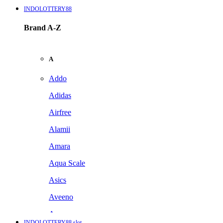
INDOLOTTERY88
Brand A-Z
A
Addo
Adidas
Airfree
Alamii
Amara
Aqua Scale
Asics
Aveeno
Awan
INDOLOTTERY88 slot