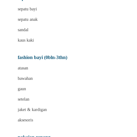
Bio Oil
sepatu bayi
Biolane
sepatu anak
Bite Fighters
sandal
Bizzi Growin
kaus kaki
Blackmores
fashion bayi (0bln-3thn)
Blooming Marvellous
atasan
Bonnels
bawahan
Bravado
gaun
Bruder
setelan
Brush Baby
jaket & kardigan
Buds Organics
aksesoris
Bugaboo
Buggygear