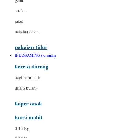
gaun
setelan
jaket
pakaian dalam
pakaian tidur
INDOGAMING slot online
kereta dorong
bayi baru lahir
usia 6 bulan+
koper anak
kursi mobil
0-13 Kg