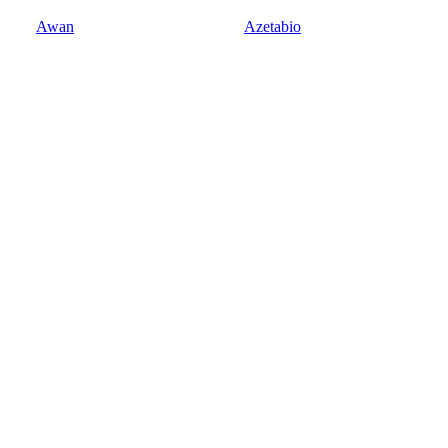
Awan
Azetabio