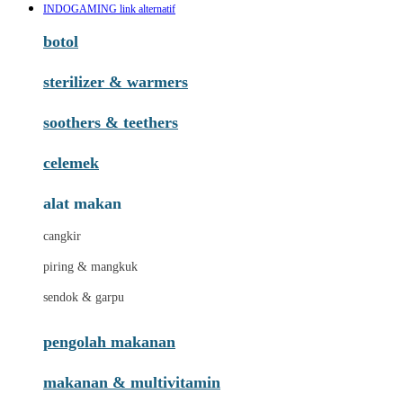
INDOGAMING link alternatif
botol
sterilizer & warmers
soothers & teethers
celemek
alat makan
cangkir
piring & mangkuk
sendok & garpu
pengolah makanan
makanan & multivitamin