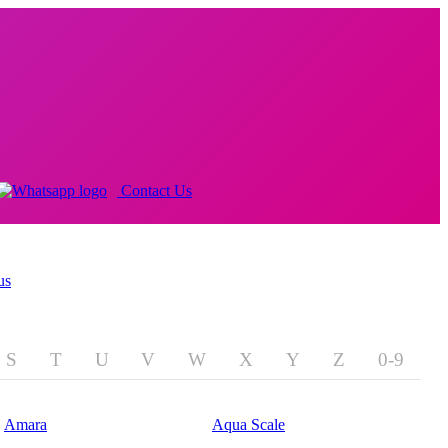
Contact Us
us
S
T
U
V
W
X
Y
Z
0-9
Amara
Aqua Scale