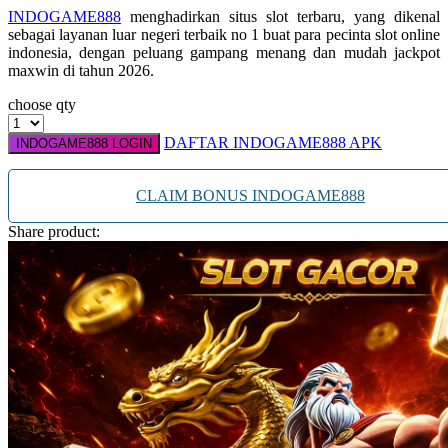
Squishmallows
INDOGAME888
menghadirkan situs slot terbaru, yang dikenal
sebagai layanan luar negeri terbaik no 1 buat para pecinta slot online
Starbooks
indonesia, dengan peluang gampang menang dan mudah jackpot
Stick-O
maxwin di tahun 2026.
Stokke
choose qty
Sudocrem
DAFTAR INDOGAME888 APK
INDOGAME888 LOGIN
Sumimo
CLAIM BONUS INDOGAME888
Sunnylife
Share product:
Sun-Staches
Swimava
T
Tommee Tippee
Trunki
Tutti Bambini