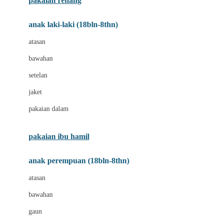
pakaian renang
Bumkins
anak laki-laki (18bln-8thn)
C
atasan
Cetaphil
bawahan
Chicco
setelan
Childlife
jaket
Clevamama
pakaian dalam
Cocolatte
Cottonseeds
pakaian ibu hamil
Cozy N Safe
anak perempuan (18bln-8thn)
Crane
atasan
Cybex
bawahan
D
gaun