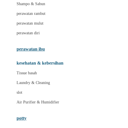
London Taxi
Shampo & Sabun
Love To Dream
perawatan rambut
perawatan mulut
M
perawatan diri
Magformers
Mama's Choice
perawatan ibu
Mamas&Papas
kesehatan & kebersihan
Mamaway
Tissue basah
Maxi Cosi
Laundry & Cleaning
Megabloks
slot
Micro
Air Purifier & Humidifier
MiDeer
Mimi & Lula
potty
Mini Monkey