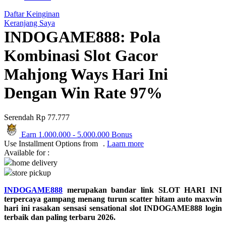
Q
Daftar Keinginan
Keranjang Saya
QV Baby
INDOGAME888: Pola
R
Kombinasi Slot Gacor
Real Shades
Mahjong Ways Hari Ini
Red Castle
Dengan Win Rate 97%
Ribbon Madness
Serendah
Rp 77.777
S
Earn
1.000.000
-
5.000.000
Bonus
Sebamed
Use Installment Options from
.
Laarn more
Available for :
Silver Cross
home delivery
store pickup
Simply Idea
INDOGAME888
merupakan bandar link SLOT HARI INI
Skip Hop
terpercaya gampang menang turun scatter hitam auto maxwin
hari ini rasakan sensasi sensational slot INDOGAME888 login
Spectra
terbaik dan paling terbaru 2026.