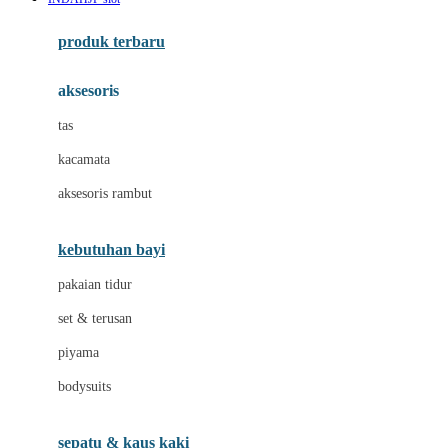
Azetabio
produk terbaru
B
aksesoris
Baabaasheepz
tas
Babiators
kacamata
Baby Dove
aksesoris rambut
Baby Jogger
Baby Rovega
kebutuhan bayi
Babybee
pakaian tidur
Banana Boat
set & terusan
Banz
piyama
Barbie
bodysuits
Beaba
Beauty Barn
sepatu & kaus kaki