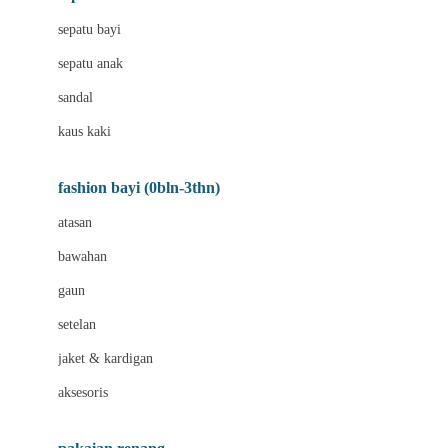
Bio Oil
sepatu bayi
Biolane
sepatu anak
Bite Fighters
sandal
Bizzi Growin
kaus kaki
Blackmores
fashion bayi (0bln-3thn)
Blooming Marvellous
atasan
Bonnels
bawahan
Bravado
gaun
Bruder
setelan
Brush Baby
jaket & kardigan
Buds Organics
aksesoris
Bugaboo
Buggygear