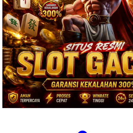
Twistshake
TY Toys
U
V
Veja
Vitaflow
Vtech
W
Waterland
Wellness
X