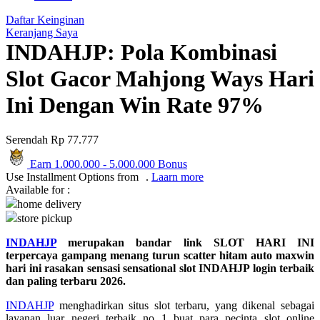
Q
Daftar Keinginan
Keranjang Saya
QV Baby
INDAHJP: Pola Kombinasi
R
Slot Gacor Mahjong Ways Hari
Real Shades
Ini Dengan Win Rate 97%
Red Castle
Serendah
Rp 77.777
Ribbon Madness
Earn
1.000.000
-
5.000.000
Bonus
S
Use Installment Options from
.
Laarn more
Available for :
Sebamed
home delivery
store pickup
Silver Cross
INDAHJP
merupakan bandar link SLOT HARI INI
Simply Idea
terpercaya gampang menang turun scatter hitam auto maxwin
hari ini rasakan sensasi sensational slot INDAHJP login terbaik
Skip Hop
dan paling terbaru 2026.
Spectra
INDAHJP
menghadirkan situs slot terbaru, yang dikenal sebagai
layanan luar negeri terbaik no 1 buat para pecinta slot online