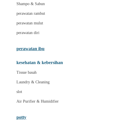
London Taxi
Shampo & Sabun
Love To Dream
perawatan rambut
perawatan mulut
M
perawatan diri
Magformers
Mama's Choice
perawatan ibu
Mamas&Papas
kesehatan & kebersihan
Mamaway
Tissue basah
Maxi Cosi
Laundry & Cleaning
Megabloks
slot
Micro
Air Purifier & Humidifier
MiDeer
Mimi & Lula
potty
Mini Monkey