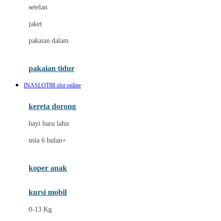
Dae Organics
setelan
Docare
jaket
Doona
pakaian dalam
Down To Earth
Drew
pakaian tidur
Dr. Brown's
INASLOT88 slot online
E
kereta dorong
ELC
bayi baru lahir
Ergobaby
usia 6 bulan+
Expert Care
koper anak
Ezyroller
kursi mobil
F
0-13 Kg
Felt So Sweet