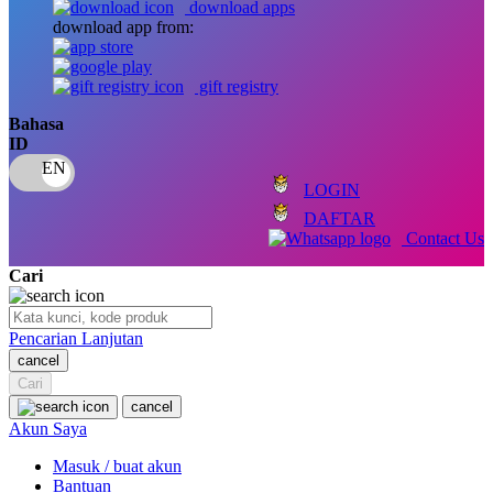
download apps
download app from:
Oh Ma Grain
Okiedog
gift registry
P
Bahasa
ID
Peachy
LOGIN
Phil & Ted's
DAFTAR
Philips Avent
Contact Us
Pigeon
Cari
Playgro
Pencarian Lanjutan
Poled Global
cancel
Cari
Ponycycle
cancel
Puma
Akun Saya
Pureats
Masuk / buat akun
Bantuan