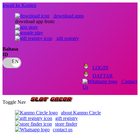
lewati ke Konten
download apps
download app from:
gift registry
Bahasa
ID
LOGIN
DAFTAR
Contact
Us
Toggle Nav
about Kanmo Circle
gift registry
store finder
contact us