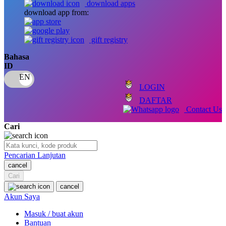
download apps
download app from:
Oh Ma Grain
Okiedog
gift registry
P
Bahasa
ID
Peachy
LOGIN
Phil & Ted's
DAFTAR
Philips Avent
Contact Us
Pigeon
Cari
Playgro
Pencarian Lanjutan
Poled Global
cancel
Cari
Ponycycle
cancel
Puma
Akun Saya
Pureats
Masuk / buat akun
Bantuan