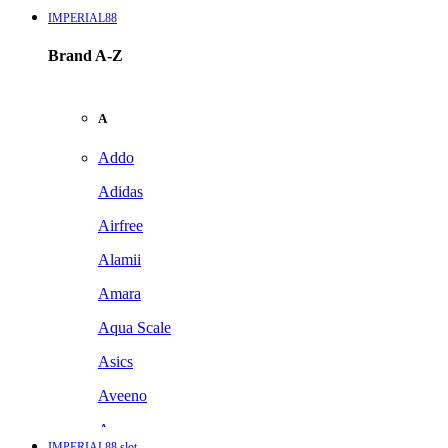
IMPERIAL88
Brand A-Z
A
Addo
Adidas
Airfree
Alamii
Amara
Aqua Scale
Asics
Aveeno
Awan
IMPERIAL88 slot