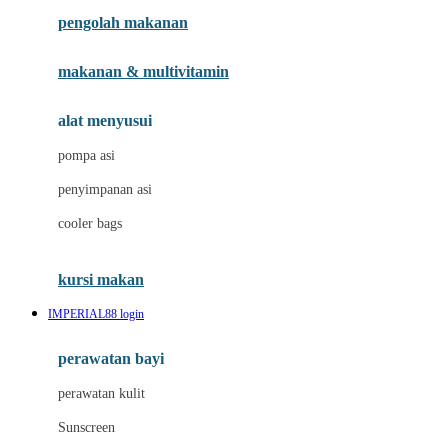
pengolah makanan
Joolz
Jujube
makanan & multivitamin
K
alat menyusui
Kiddycuts
pompa asi
Kumon
penyimpanan asi
L
cooler bags
Leapfrog
kursi makan
Leclerc
IMPERIAL88 login
Lee Vierra
Lillebaby
perawatan bayi
Little Bird Told Me
perawatan kulit
Little Miss Janis
Sunscreen