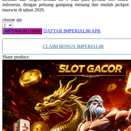
Squishmallows
indonesia, dengan peluang gampang menang dan mudah jackpot
maxwin di tahun 2026.
Starbooks
choose qty
Stick-O
Stokke
DAFTAR IMPERIAL88 APK
IMPERIAL88 LOGIN
Sudocrem
CLAIM BONUS IMPERIAL88
Sumimo
Share product:
Sunnylife
Sun-Staches
Swimava
T
Tommee Tippee
Trunki
Tutti Bambini