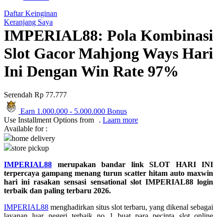
Q
Daftar Keinginan
Keranjang Saya
QV Baby
IMPERIAL88: Pola Kombinasi
R
Slot Gacor Mahjong Ways Hari
Real Shades
Ini Dengan Win Rate 97%
Red Castle
Serendah
Rp 77.777
Ribbon Madness
Earn
1.000.000
-
5.000.000
Bonus
S
Use Installment Options from
.
Laarn more
Available for :
Sebamed
home delivery
store pickup
Silver Cross
IMPERIAL88
merupakan bandar link SLOT HARI INI
Simply Idea
terpercaya gampang menang turun scatter hitam auto maxwin
hari ini rasakan sensasi sensational slot IMPERIAL88 login
Skip Hop
terbaik dan paling terbaru 2026.
Spectra
IMPERIAL88
menghadirkan situs slot terbaru, yang dikenal sebagai
layanan luar negeri terbaik no 1 buat para pecinta slot online