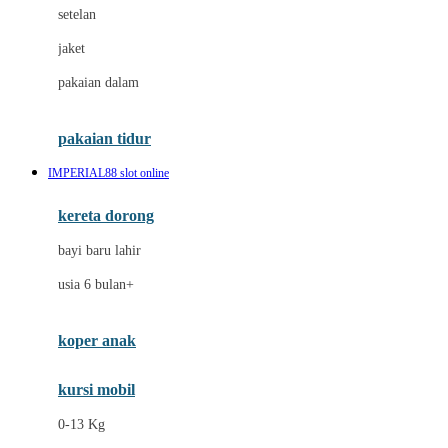
Dae Organics
setelan
Docare
jaket
Doona
pakaian dalam
Down To Earth
Drew
pakaian tidur
Dr. Brown's
IMPERIAL88 slot online
E
kereta dorong
ELC
bayi baru lahir
Ergobaby
usia 6 bulan+
Expert Care
koper anak
Ezyroller
kursi mobil
F
0-13 Kg
Felt So Sweet