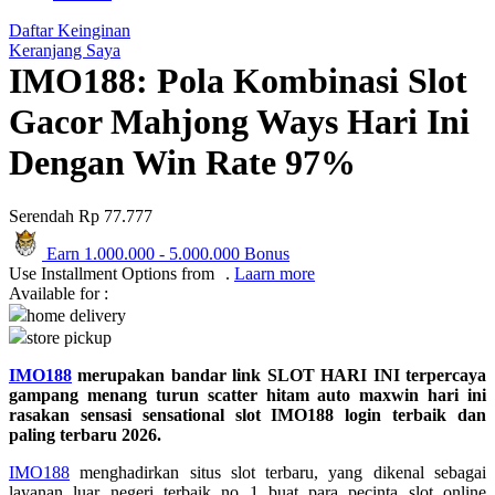
Q
Daftar Keinginan
Keranjang Saya
QV Baby
IMO188: Pola Kombinasi Slot
R
Gacor Mahjong Ways Hari Ini
Real Shades
Dengan Win Rate 97%
Red Castle
Serendah
Rp 77.777
Ribbon Madness
Earn
1.000.000
-
5.000.000
Bonus
S
Use Installment Options from
.
Laarn more
Available for :
Sebamed
home delivery
store pickup
Silver Cross
IMO188
merupakan bandar link SLOT HARI INI terpercaya
Simply Idea
gampang menang turun scatter hitam auto maxwin hari ini
rasakan sensasi sensational slot IMO188 login terbaik dan
Skip Hop
paling terbaru 2026.
Spectra
IMO188
menghadirkan situs slot terbaru, yang dikenal sebagai
layanan luar negeri terbaik no 1 buat para pecinta slot online