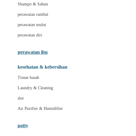
London Taxi
Shampo & Sabun
Love To Dream
perawatan rambut
perawatan mulut
M
perawatan diri
Magformers
Mama's Choice
perawatan ibu
Mamas&Papas
kesehatan & kebersihan
Mamaway
Tissue basah
Maxi Cosi
Laundry & Cleaning
Megabloks
slot
Micro
Air Purifier & Humidifier
MiDeer
Mimi & Lula
potty
Mini Monkey