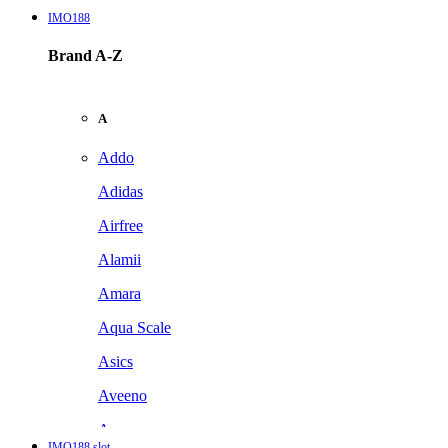
IMO188
Brand A-Z
A
Addo
Adidas
Airfree
Alamii
Amara
Aqua Scale
Asics
Aveeno
Awan
IMO188 slot