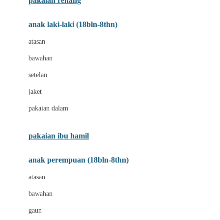
pakaian renang
Bumkins
anak laki-laki (18bln-8thn)
C
atasan
Cetaphil
bawahan
Chicco
setelan
Childlife
jaket
Clevamama
pakaian dalam
Cocolatte
Cottonseeds
pakaian ibu hamil
Cozy N Safe
anak perempuan (18bln-8thn)
Crane
atasan
Cybex
bawahan
D
gaun