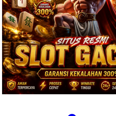
Twistshake
TY Toys
U
V
Veja
Vitaflow
Vtech
W
Waterland
Wellness
X