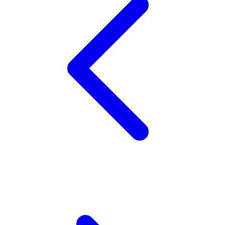
Xootz
Y
Yamatoya
Z
Zaxy
Zoggs
0-9
4Moms
59S