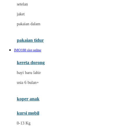
Dae Organics
setelan
Docare
jaket
Doona
pakaian dalam
Down To Earth
Drew
pakaian tidur
Dr. Brown's
IMO188 slot online
E
kereta dorong
ELC
bayi baru lahir
Ergobaby
usia 6 bulan+
Expert Care
koper anak
Ezyroller
kursi mobil
F
0-13 Kg
Felt So Sweet