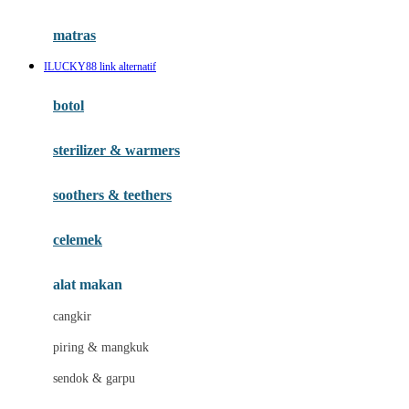
Happy Tummy
Hauck
matras
Havaianas
ILUCKY88 link alternatif
Hegen
botol
Hot Wheels
sterilizer & warmers
Hybrid
soothers & teethers
I
Inlacta DHA
celemek
Interlac
alat makan
Ivenet
cangkir
J
piring & mangkuk
Jack N Jill
sendok & garpu
Joie