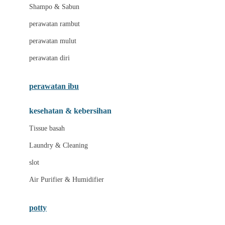
London Taxi
Shampo & Sabun
Love To Dream
perawatan rambut
perawatan mulut
M
perawatan diri
Magformers
Mama's Choice
perawatan ibu
Mamas&Papas
kesehatan & kebersihan
Mamaway
Tissue basah
Maxi Cosi
Laundry & Cleaning
Megabloks
slot
Micro
Air Purifier & Humidifier
MiDeer
Mimi & Lula
potty
Mini Monkey