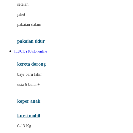
Dae Organics
setelan
Docare
jaket
Doona
pakaian dalam
Down To Earth
Drew
pakaian tidur
Dr. Brown's
ILUCKY88 slot online
E
kereta dorong
ELC
bayi baru lahir
Ergobaby
usia 6 bulan+
Expert Care
koper anak
Ezyroller
kursi mobil
F
0-13 Kg
Felt So Sweet