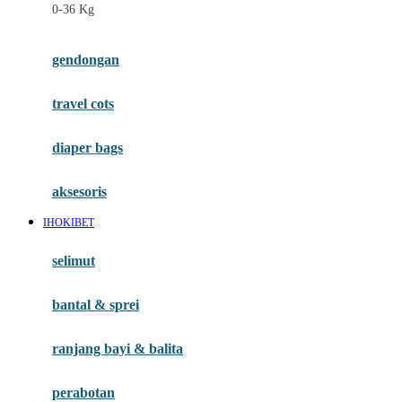
0-36 Kg
Fisher Price
Flipper
gendongan
Friends Of Sally
travel cots
G
diaper bags
Gb
Geko
aksesoris
Graco
IHOKIBET
Gund
selimut
H
bantal & sprei
Habbie
Haenim
ranjang bayi & balita
Happy Horse
perabotan