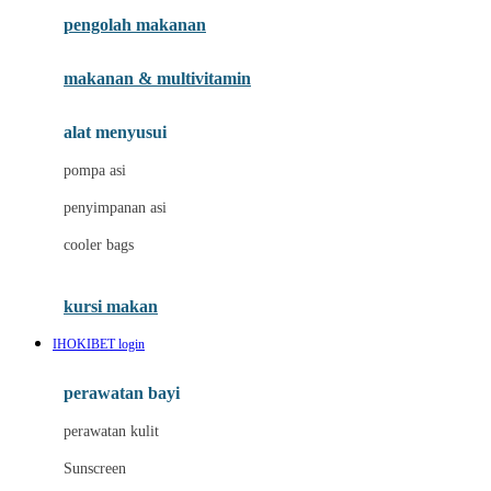
pengolah makanan
Joolz
Jujube
makanan & multivitamin
K
alat menyusui
Kiddycuts
pompa asi
Kumon
penyimpanan asi
L
cooler bags
Leapfrog
kursi makan
Leclerc
IHOKIBET login
Lee Vierra
Lillebaby
perawatan bayi
Little Bird Told Me
perawatan kulit
Little Miss Janis
Sunscreen