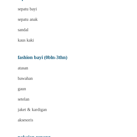
Bio Oil
sepatu bayi
Biolane
sepatu anak
Bite Fighters
sandal
Bizzi Growin
kaus kaki
Blackmores
fashion bayi (0bln-3thn)
Blooming Marvellous
atasan
Bonnels
bawahan
Bravado
gaun
Bruder
setelan
Brush Baby
jaket & kardigan
Buds Organics
aksesoris
Bugaboo
Buggygear