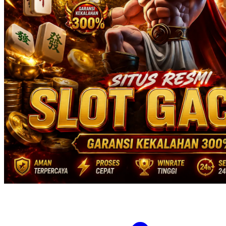
Twistshake
TY Toys
U
V
Veja
Vitaflow
Vtech
W
Waterland
Wellness
X