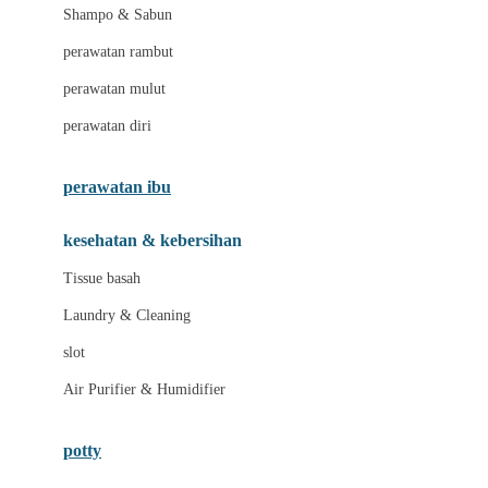
London Taxi
Shampo & Sabun
Love To Dream
perawatan rambut
perawatan mulut
M
perawatan diri
Magformers
Mama's Choice
perawatan ibu
Mamas&Papas
kesehatan & kebersihan
Mamaway
Tissue basah
Maxi Cosi
Laundry & Cleaning
Megabloks
slot
Micro
Air Purifier & Humidifier
MiDeer
Mimi & Lula
potty
Mini Monkey