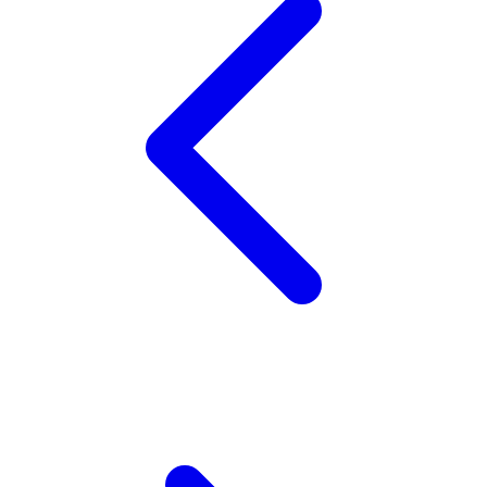
Xootz
Y
Yamatoya
Z
Zaxy
Zoggs
0-9
4Moms
59S