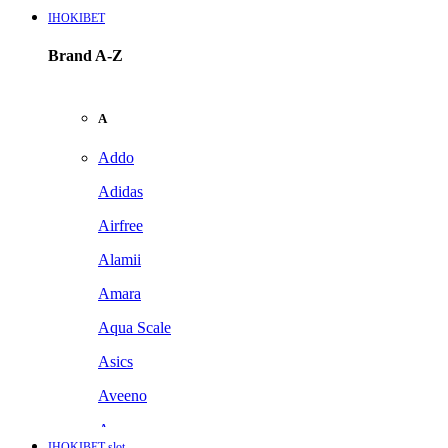
IHOKIBET
Brand A-Z
A
Addo
Adidas
Airfree
Alamii
Amara
Aqua Scale
Asics
Aveeno
Awan
IHOKIBET slot