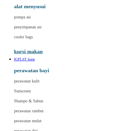
alat menyusui
pompa asi
penyimpanan asi
cooler bags
kursi makan
IGPLAY login
perawatan bayi
perawatan kulit
Sunscreen
Shampo & Sabun
perawatan rambut
perawatan mulut
perawatan diri