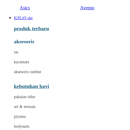
Asics
Aveeno
IGPLAY slot
produk terbaru
aksesoris
tas
kacamata
aksesoris rambut
kebutuhan bayi
pakaian tidur
set & terusan
piyama
bodysuits